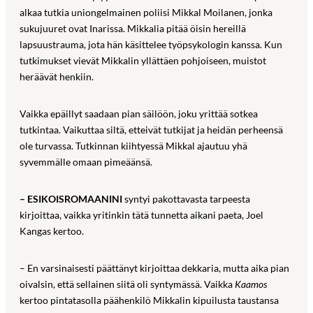
alkaa tutkia uniongelmainen poliisi Mikkal Moilanen, jonka
sukujuuret ovat Inarissa. Mikkalia pitää öisin hereillä
lapsuustrauma, jota hän käsittelee työpsykologin kanssa. Kun
tutkimukset vievät Mikkalin yllättäen pohjoiseen, muistot
heräävät henkiin.
Vaikka epäillyt saadaan pian säilöön, joku yrittää sotkea
tutkintaa. Vaikuttaa siltä, etteivät tutkijat ja heidän perheensä
ole turvassa. Tutkinnan kiihtyessä Mikkal ajautuu yhä
syvemmälle omaan pimeäänsä.
– ESIKOISROMAANINI
syntyi pakottavasta tarpeesta
kirjoittaa, vaikka yritinkin tätä tunnetta aikani paeta, Joel
Kangas kertoo.
– En varsinaisesti päättänyt kirjoittaa dekkaria, mutta aika pian
oivalsin, että sellainen siitä oli syntymässä. Vaikka
Kaamos
kertoo pintatasolla päähenkilö Mikkalin kipuilusta taustansa