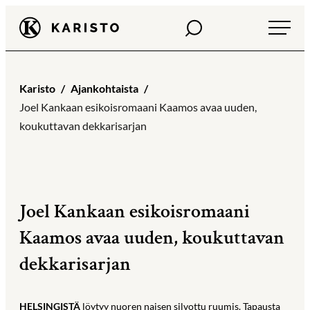
Siirry
Haku
Karisto
suoraan
sisältöön
Karisto
Ajankohtaista
Joel Kankaan esikoisromaani Kaamos avaa uuden,
koukuttavan dekkarisarjan
Joel Kankaan esikoisromaani
Kaamos avaa uuden, koukuttavan
dekkarisarjan
HELSINGISTÄ
löytyy nuoren naisen silvottu ruumis. Tapausta