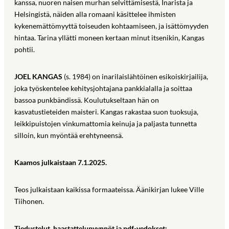
kanssa, nuoren naisen murhan selvittämisestä, Inarista ja
Helsingistä, näiden alla romaani käsittelee ihmisten
kykenemättömyyttä toiseuden kohtaamiseen, ja isättömyyden
hintaa. Tarina yllätti moneen kertaan minut itsenikin, Kangas
pohtii.
JOEL KANGAS
(s. 1984) on inarilaislähtöinen esikoiskirjailija,
joka työskentelee kehitysjohtajana pankkialalla ja soittaa
bassoa punkbändissä. Koulutukseltaan hän on
kasvatustieteiden maisteri. Kangas rakastaa suon tuoksuja,
leikkipuistojen vinkumattomia keinuja ja paljasta tunnetta
silloin, kun myöntää erehtyneensä.
Kaamos julkaistaan 7.1.2025.
Teos julkaistaan kaikissa formaateissa. Äänikirjan lukee Ville
Tiihonen.
Tiedustelut, haastattelupyynnöt ja pdf-vedokset: