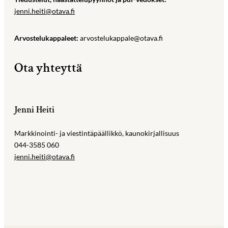
jenni.heiti@otava.fi
Arvostelukappaleet:
arvostelukappale@otava.fi
Ota yhteyttä
Jenni Heiti
Markkinointi- ja viestintäpäällikkö, kaunokirjallisuus
044-3585 060
jenni.heiti@otava.fi