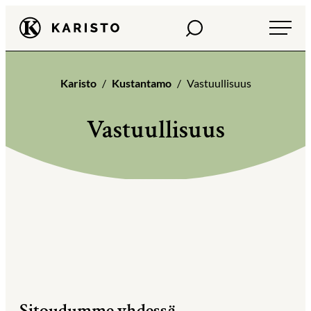
Siirry
Haku
Karisto
suoraan
sisältöön
Karisto
Kustantamo
Vastuullisuus
Vastuullisuus
Sitoudumme yhdessä