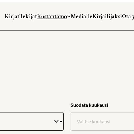
Kirjat
Tekijät
Kustantamo
Medialle
Kirjailijaksi
Ota 
Suodata kuukausi