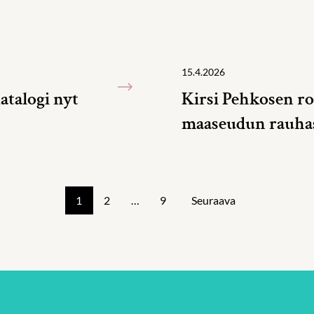
15.4.2026
atalogi nyt
Kirsi Pehkosen ro
maaseudun rauha
1
2
…
9
Seuraava