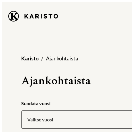
Siirry
Karisto
suoraan
sisältöön
Karisto
Ajankohtaista
Ajankohtaista
Suodata vuosi