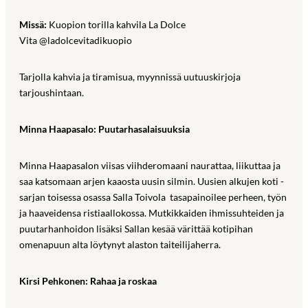
Missä:
Kuopion torilla kahvila La Dolce
Vita @ladolcevitadikuopio
Tarjolla kahvia ja tiramisua, myynnissä uutuuskirjoja
tarjoushintaan.
Minna Haapasalo: Puutarhasalaisuuksia
Minna Haapasalon viisas viihderomaani naurattaa, liikuttaa ja
saa katsomaan arjen kaaosta uusin silmin. Uusien alkujen koti -
sarjan toisessa osassa Salla Toivola tasapainoilee perheen, työn
ja haaveidensa ristiaallokossa. Mutkikkaiden ihmissuhteiden ja
puutarhanhoidon lisäksi Sallan kesää värittää kotipihan
omenapuun alta löytynyt alaston taiteilijaherra.
Kirsi Pehkonen: Rahaa ja roskaa