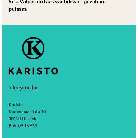
Siru Valpas on taas vauhdissa – ja vähän
pulassa
Yhteystiedot
Karisto
Uudenmaankatu 10
00120 Helsinki
Puh. 09 15 661