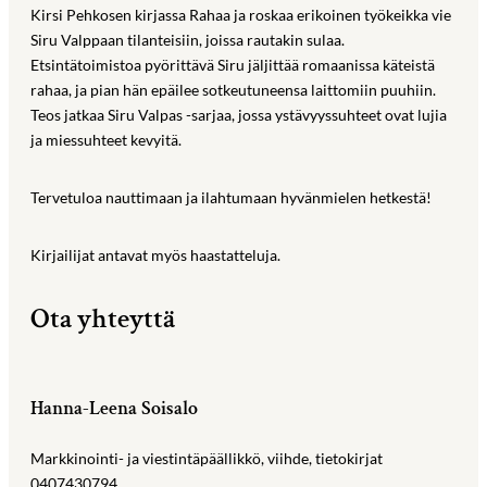
Kirsi Pehkosen kirjassa Rahaa ja roskaa erikoinen työkeikka vie
Siru Valppaan tilanteisiin, joissa rautakin sulaa.
Etsintätoimistoa pyörittävä Siru jäljittää romaanissa käteistä
rahaa, ja pian hän epäilee sotkeutuneensa laittomiin puuhiin.
Teos jatkaa Siru Valpas -sarjaa, jossa ystävyyssuhteet ovat lujia
ja miessuhteet kevyitä.
Tervetuloa nauttimaan ja ilahtumaan hyvänmielen hetkestä!
Kirjailijat antavat myös haastatteluja.
Ota yhteyttä
Hanna-Leena Soisalo
Markkinointi- ja viestintäpäällikkö, viihde, tietokirjat
0407430794