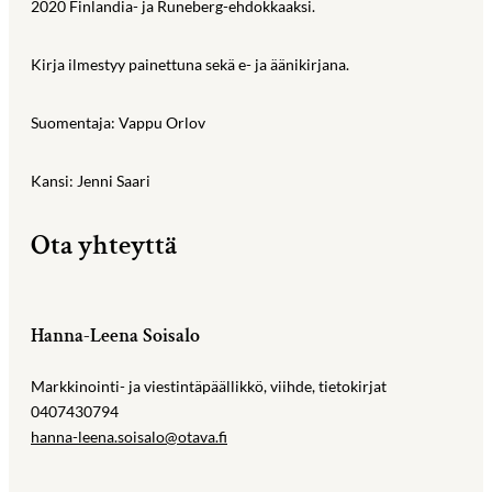
2020 Finlandia- ja Runeberg-ehdokkaaksi.
Kirja ilmestyy painettuna sekä e- ja äänikirjana.
Suomentaja: Vappu Orlov
Kansi: Jenni Saari
Ota yhteyttä
Hanna-Leena Soisalo
Markkinointi- ja viestintäpäällikkö, viihde, tietokirjat
0407430794
hanna-leena.soisalo@otava.fi