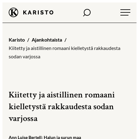
Siirry
Haku
Karisto
suoraan
sisältöön
Karisto
Ajankohtaista
Kiitetty ja aistillinen romaani kielletystä rakkaudesta
sodan varjossa
Kiitetty ja aistillinen romaani
kielletystä rakkaudesta sodan
varjossa
Ann Luise Bertell: Halun ja surun maa