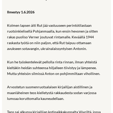
Ilmestyy 1.6.2026
Kolmen lapsen äiti Rut jää vastuuseen perintötilastaan
ruotsinkielisellä Pohjanmaalla, kun ensin hevonen ja sitten
rakas puoliso Verner joutuvat rintamalle. Keväällä 1944
raskasta työtä on niin paljon, että Rut taipuu ottamaan
avukseen sotavangin, ukrainalaissyntyisen Antonin.
Kun he työskentelevät pellolla rinta rinnan, ilman yhteistä
kieltäkin heidän suhteensa hiljalleen tiivistyy ja lämpenee.
Mutta yhteisön silmissä Anton on pohjimmiltaan vihollinen.
Arvostetun suomenruotsalaisen kirjailijan aistillinen ja
maanläheinen teos kielletystä rakkaudesta sodan varjossa
lumoaa koruttomalla kauneudellaan.
Teos sai alkunsa kirjailijan kotipaikkakunnalta Vöyriltä, jossa