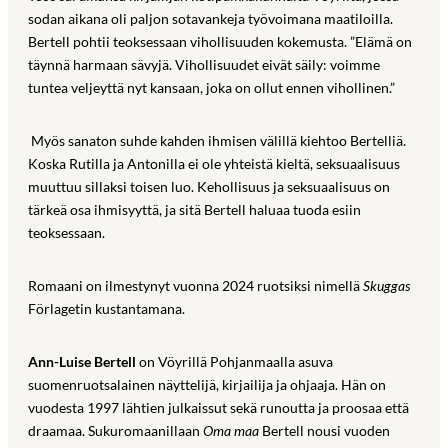
sodan aikana oli paljon sotavankeja työvoimana maatiloilla.
Bertell pohtii teoksessaan vihollisuuden kokemusta. ”Elämä on
täynnä harmaan sävyjä. Vihollisuudet eivät säily: voimme
tuntea veljeyttä nyt kansaan, joka on ollut ennen vihollinen.”
Myös sanaton suhde kahden ihmisen välillä kiehtoo Bertelliä.
Koska Rutilla ja Antonilla ei ole yhteistä kieltä, seksuaalisuus
muuttuu sillaksi toisen luo. Kehollisuus ja seksuaalisuus on
tärkeä osa ihmisyyttä, ja sitä Bertell haluaa tuoda esiin
teoksessaan.
Romaani on ilmestynyt vuonna 2024 ruotsiksi nimellä
Skuggas
Förlagetin kustantamana.
Ann-Luise Bertell
on Vöyrillä Pohjanmaalla asuva
suomenruotsalainen näyttelijä, kirjailija ja ohjaaja. Hän on
vuodesta 1997 lähtien julkaissut sekä runoutta ja proosaa että
draamaa. Sukuromaanillaan
Oma maa
Bertell nousi vuoden