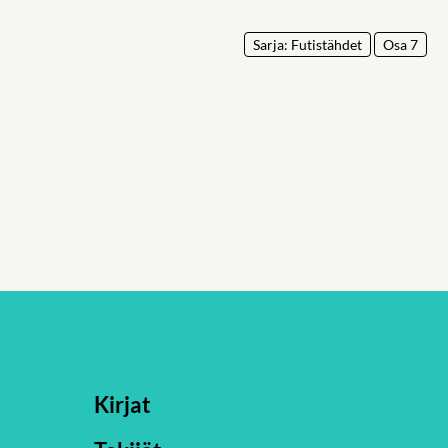
Sarja: Futistähdet
Osa 7
Kirjat