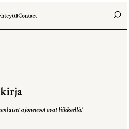
Haku
yhteyttä
Contact
kirja
laiset ajoneuvot ovat liikkeellä!