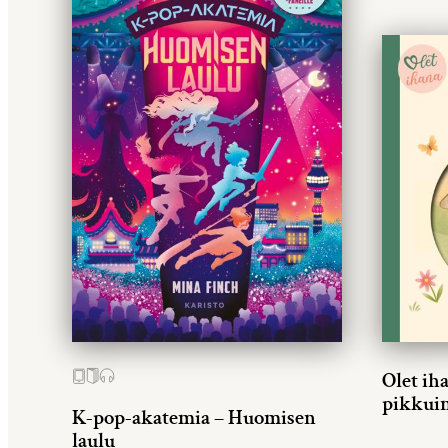
Olet ih
pikkui
K-pop-akatemia – Huomisen
laulu