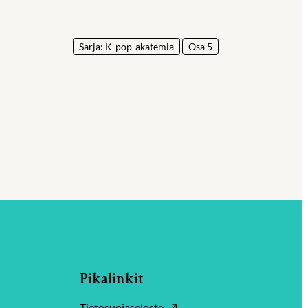
Sarja: K-pop-akatemia
Osa 5
Pikalinkit
Tietosuojaseloste