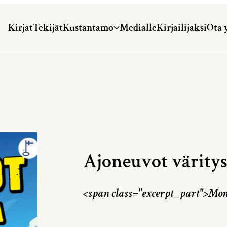
Kirjat
Tekijät
Kustantamo
Medialle
Kirjailijaksi
Ota 
Ajoneuvot väritys
<span class="excerpt_part">Monen