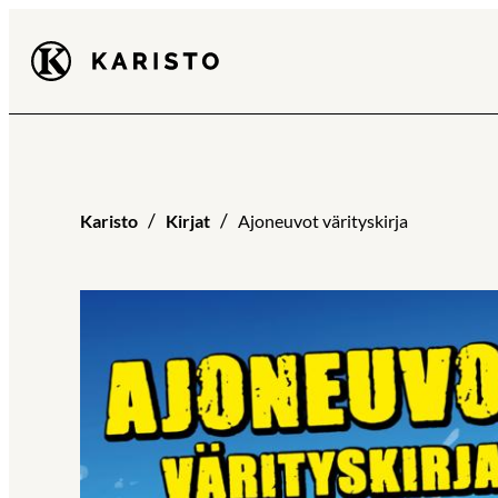
Siirry
Karisto
suoraan
sisältöön
Karisto
Kirjat
Ajoneuvot värityskirja