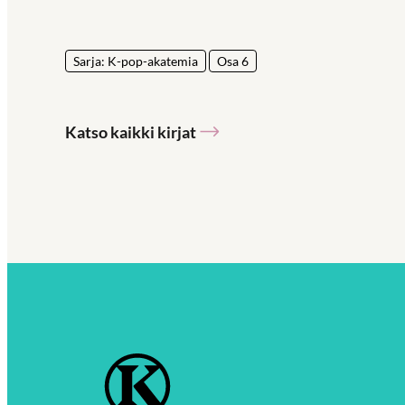
Sarja: K-pop-akatemia
Osa 6
Katso kaikki kirjat