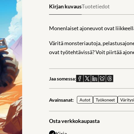
Kirjan kuvaus
Tuotetiedot
Monenlaiset ajoneuvot ovat liikkeell
Väritä monsteriautoja, pelastusajone
ovat työtehtävissä? Voit piirtää ajon
Jaa somessa:
Jaa
Jaa
Jaa
Jaa
Jaa
Facebookissa
X:ssä
Linkedinissä
Blueskyssä
sähköpostil
Avainsanat:
Autot
Työkoneet
Väritys
Osta verkkokaupasta
Kirja