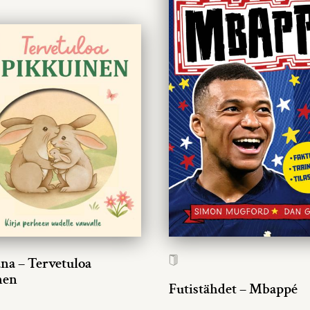
ana – Tervetuloa
nen
Futistähdet – Mbappé