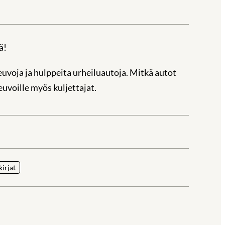
ä!
uvoja ja hulppeita urheiluautoja. Mitkä autot
euvoille myös kuljettajat.
la
kirjat