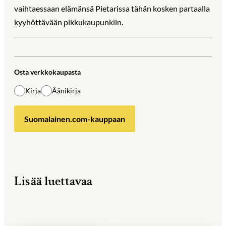
vaihtaessaan elämänsä Pietarissa tähän kosken partaalla
kyyhöttävään pikkukaupunkiin.
Osta verkkokaupasta
Kirja
Äänikirja
Suomalainen.com-kauppaan
Lisää luettavaa