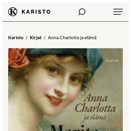
Siirry
Haku
Karisto
suoraan
sisältöön
Karisto
Kirjat
Anna Charlotta ja elämä