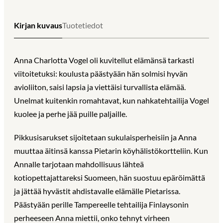
Kirjan kuvaus
Tuotetiedot
Anna Charlotta Vogel oli kuvitellut elämänsä tarkasti
viitoitetuksi: koulusta päästyään hän solmisi hyvän
avioliiton, saisi lapsia ja viettäisi turvallista elämää.
Unelmat kuitenkin romahtavat, kun nahkatehtailija Vogel
kuolee ja perhe jää puille paljaille.
Pikkusisarukset sijoitetaan sukulaisperheisiin ja Anna
muuttaa äitinsä kanssa Pietarin köyhälistökortteliin. Kun
Annalle tarjotaan mahdollisuus lähteä
kotiopettajattareksi Suomeen, hän suostuu epäröimättä
ja jättää hyvästit ahdistavalle elämälle Pietarissa.
Päästyään perille Tampereelle tehtailija Finlaysonin
perheeseen Anna miettii, onko tehnyt virheen