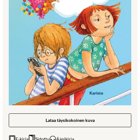
Lataa täysikokoinen kuva
E-kirja
Sidottu
Äänikirja