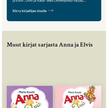
ja Elvis-, Onni ja Aada- sekä Onnenpotku-sarjaa....
Siirry kirjailijan sivulle
Muut kirjat sarjasta Anna ja Elvis