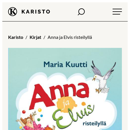
Siirry
Haku
Karisto
suoraan
sisältöön
Karisto
Kirjat
Anna ja Elvis risteilyllä