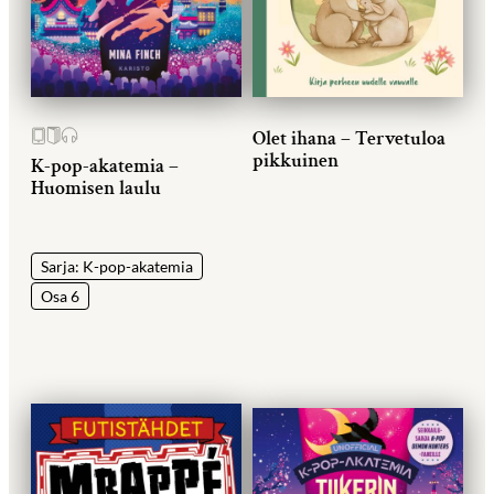
Olet ihana – Tervetuloa
pikkuinen
K-pop-akatemia –
Huomisen laulu
Sarja: K-pop-akatemia
Osa 6