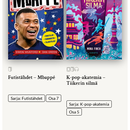
Futistähdet – Mbappé
K-pop-akatemia –
Tiikerin silmä
Sarja: Futistähdet
Osa 7
Sarja: K-pop-akatemia
Osa 5