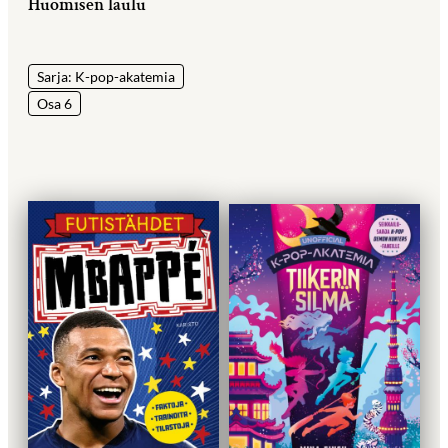
Huomisen laulu
Sarja: K-pop-akatemia
Osa 6