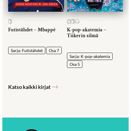
Futistähdet – Mbappé
K-pop-akatemia –
Tiikerin silmä
Sarja: Futistähdet
Osa 7
Sarja: K-pop-akatemia
Osa 5
Katso kaikki kirjat