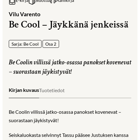
E-kirja
Sidottu
Äänikirja
Vilu Varento
Be Cool – Jäykkänä jenkeissä
Sarja: Be Cool
Osa 2
Be Coolin villissä jatko-osassa panokset kovenevat
– suorastaan jäykistyvät!
Kirjan kuvaus
Tuotetiedot
Be Coolin villissä jatko-osassa panokset kovenevat –
suorastaan jäykistyvät!
Seiskaluokasta selvinnyt Tassu pääsee Justuksen kanssa