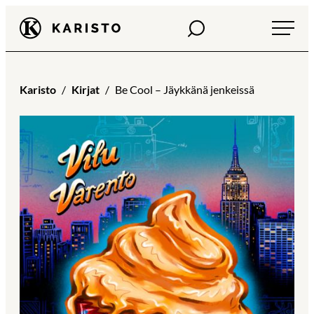
Siirry
Haku
Karisto
suoraan
sisältöön
Karisto
Kirjat
Be Cool – Jäykkänä jenkeissä