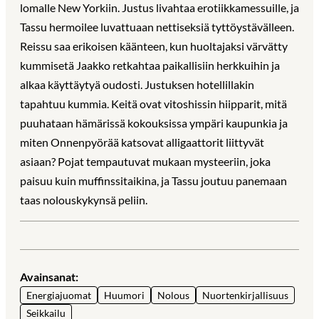
lomalle New Yorkiin. Justus livahtaa erotiikkamessuille, ja
Tassu hermoilee luvattuaan nettiseksiä tyttöystävälleen.
Reissu saa erikoisen käänteen, kun huoltajaksi värvätty
kummisetä Jaakko retkahtaa paikallisiin herkkuihin ja
alkaa käyttäytyä oudosti. Justuksen hotellillakin
tapahtuu kummia. Keitä ovat vitoshissin hiipparit, mitä
puuhataan hämärissä kokouksissa ympäri kaupunkia ja
miten Onnenpyörää katsovat alligaattorit liittyvät
asiaan? Pojat tempautuvat mukaan mysteeriin, joka
paisuu kuin muffinssitaikina, ja Tassu joutuu panemaan
taas nolouskykynsä peliin.
Avainsanat:
Energiajuomat
Huumori
Nolous
Nuortenkirjallisuus
Seikkailu