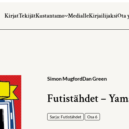
Kirjat
Tekijät
Kustantamo
Medialle
Kirjailijaksi
Ota 
Simon Mugford
Dan Green
Futistähdet – Yam
Sarja: Futistähdet
Osa 6