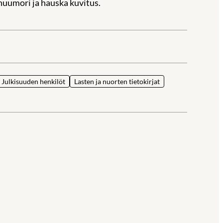
huumori ja hauska kuvitus.
la
Julkisuuden henkilöt
Lasten ja nuorten tietokirjat