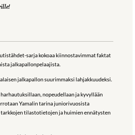
lle!
 Futistähdet-sarja kokoaa kiinnostavimmat faktat
sta jalkapallonpelaajista. ​
laisen jalkapallon suurimmaksi lahjakkuudeksi. ​
la harhautuksillaan, nopeudellaan ja kyvyllään
errotaan Yamalin tarina juniorivuosista
tarkkojen tilastotietojen ja huimien ennätysten