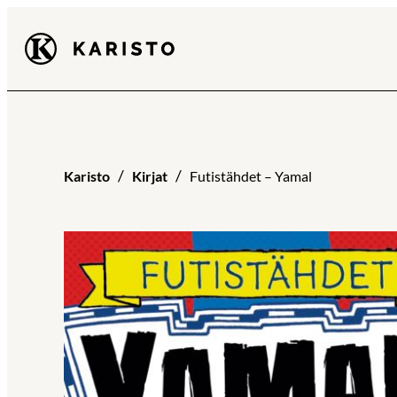
Siirry
Karisto
suoraan
sisältöön
Karisto
Kirjat
Futistähdet – Yamal