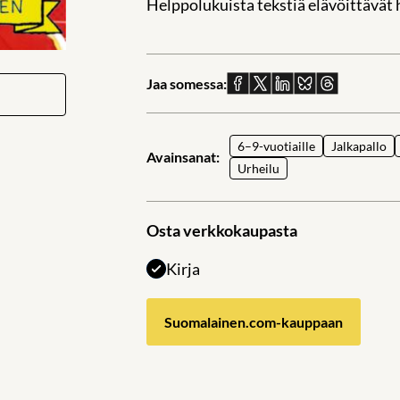
Helppolukuista tekstiä elävöittävät 
Jaa somessa:
Jaa
Jaa
Jaa
Jaa
Jaa
Facebookissa
X:ssä
Linkedinissä
Blueskyssä
sähköpostil
6–9-vuotiaille
Jalkapallo
Avainsanat:
Urheilu
Osta verkkokaupasta
Kirja
Suomalainen.com-kauppaan