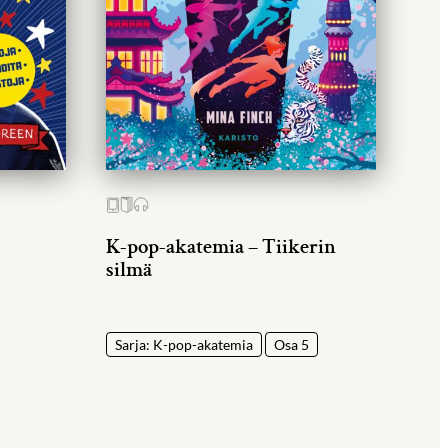
K-pop-akatemia – Tiikerin
silmä
Sarja: K-pop-akatemia
Osa 5