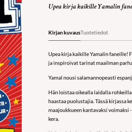
Upea kirja kaikille Yamalin fanei
Kirjan kuvaus
Tuotetiedot
Upea kirja kaikille Yamalin faneille!
ja inspiroivat tarinat maailman parhai
Yamal nousi salamannopeasti espanja
Hän loistaa oikealla laidalla rohkeil
haastaa puolustajia. Tässä kirjassa k
maajoukkueen kantavaksi voimaksi - 
kera. ​