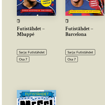
Futistähdet –
Futistähdet –
Mbappé
Barcelona
Sarja: Futistähdet
Sarja: Futistähdet
Osa 7
Osa 7