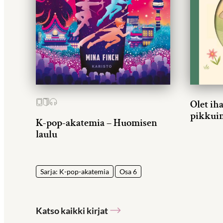
Olet ih
pikkui
K-pop-akatemia – Huomisen
laulu
Sarja: K-pop-akatemia
Osa 6
Katso kaikki kirjat