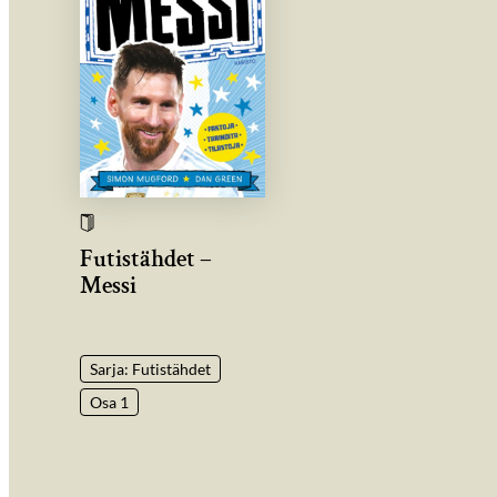
Futistähdet –
Messi
Sarja: Futistähdet
Osa 1