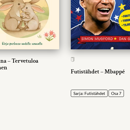
ana – Tervetuloa
nen
Futistähdet – Mbappé
Sarja: Futistähdet
Osa 7