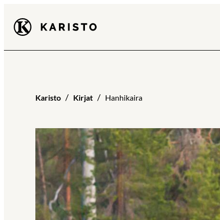
Siirry
Karisto
suoraan
sisältöön
Karisto
Kirjat
Hanhikaira