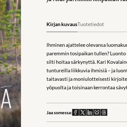
Kirjan kuvaus
Tuotetiedot
Ihminen ajattelee olevansa luomakun
paremmin tosipaikan tullen? Luonto e
silti hoitaa särkynyttä. Kari Kovalai
tuntureilla liikkuvia ihmisiä – ja lu
taitavasti ja moniulotteisesti kirjoi
yöpuolta ja toisinaan kerrontaa sävy
Jaa somessa:
Jaa
Jaa
Jaa
Jaa
Jaa
Facebookissa
X:ssä
Linkedinissä
Blueskyssä
sähköpostil