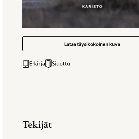
Lataa täysikokoinen kuva
E-kirja
Sidottu
Tekijät