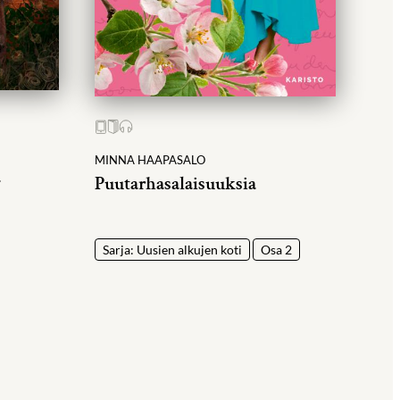
MINNA HAAPASALO
a
Puutarhasalaisuuksia
Sarja: Uusien alkujen koti
Osa 2