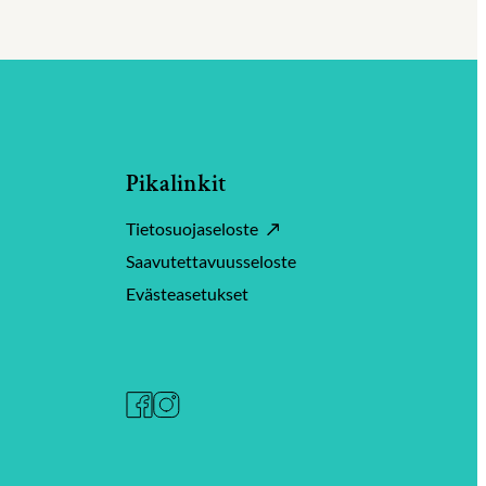
Pikalinkit
Tietosuojaseloste
Saavutettavuusseloste
Evästeasetukset
Facebook
Instagram