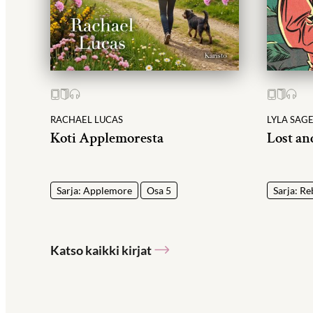
RACHAEL LUCAS
LYLA SAG
Koti Applemoresta
Lost an
Sarja: Applemore
Osa 5
Sarja: Re
Katso kaikki kirjat