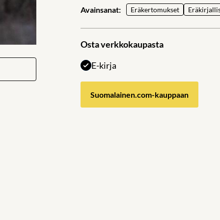
Avainsanat:
Eräkertomukset
Eräkirjall
Osta verkkokaupasta
E-kirja
Suomalainen.com-kauppaan