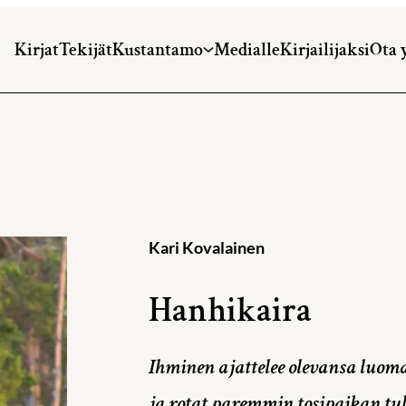
Kirjat
Tekijät
Kustantamo
Medialle
Kirjailijaksi
Ota 
Kari Kovalainen
Hanhikaira
Ihminen ajattelee olevansa luo
ja rotat paremmin tosipaikan tul