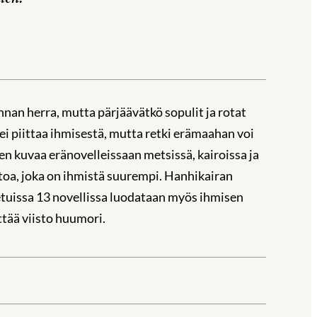
nan herra, mutta pärjäävätkö sopulit ja rotat
i piittaa ihmisestä, mutta retki erämaahan voi
nen kuvaa eränovelleissaan metsissä, kairoissa ja
ontoa, joka on ihmistä suurempi. Hanhikairan
tetuissa 13 novellissa luodataan myös ihmisen
ttää viisto huumori.
la