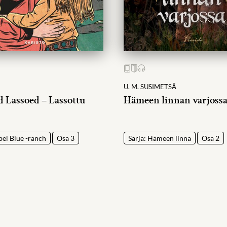
E
U. M. SUSIMETSÄ
d Lassoed – Lassottu
Hämeen linnan varjoss
bel Blue -ranch
Osa 3
Sarja: Hämeen linna
Osa 2