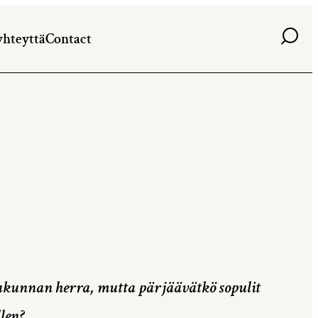
Haku
yhteyttä
Contact
makunnan herra, mutta pärjäävätkö sopulit
len?