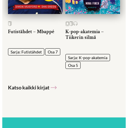
Futistähdet – Mbappé
K-pop-akatemia –
Tiikerin silmä
Sarja: Futistähdet
Osa 7
Sarja: K-pop-akatemia
Osa 5
Katso kaikki kirjat