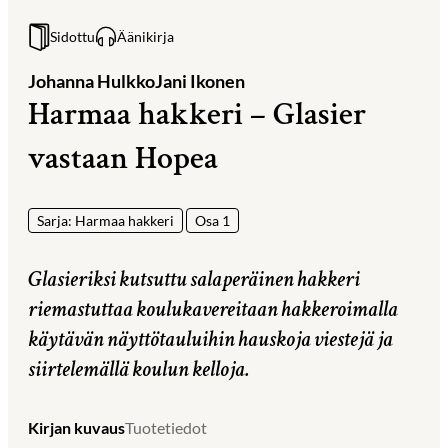
Sidottu
Äänikirja
Johanna Hulkko
Jani Ikonen
Harmaa hakkeri – Glasier
vastaan Hopea
Sarja: Harmaa hakkeri
Osa 1
Glasieriksi kutsuttu salaperäinen hakkeri
riemastuttaa koulukavereitaan hakkeroimalla
käytävän näyttötauluihin hauskoja viestejä ja
siirtelemällä koulun kelloja.
Kirjan kuvaus
Tuotetiedot