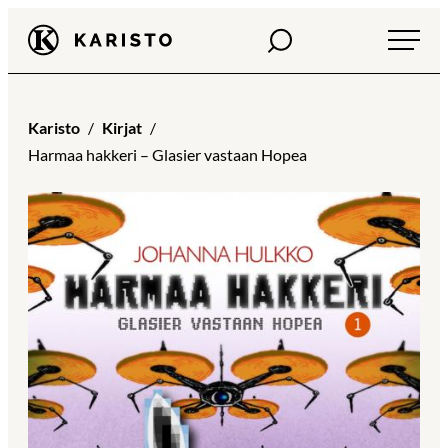
Siirry
Haku
Karisto
suoraan
sisältöön
Karisto
Kirjat
Harmaa hakkeri – Glasier vastaan Hopea