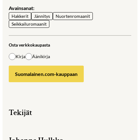
Avainsanat:
Hakkerit
Jännitys
Nuortenromaanit
Seikkailuromaanit
Osta verkkokaupasta
Kirja
Äänikirja
Suomalainen.com-kauppaan
Tekijät