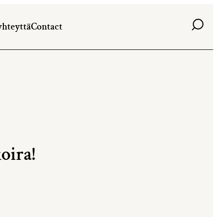
Haku
yhteyttä
Contact
oira!