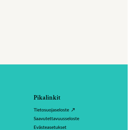
Pikalinkit
Tietosuojaseloste
Saavutettavuusseloste
Evästeasetukset