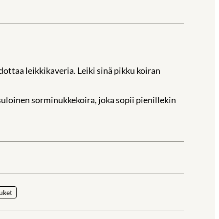
ottaa leikkikaveria. Leiki sinä pikku koiran
 suloinen sorminukkekoira, joka sopii pienillekin
la
uket