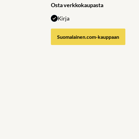
Osta verkkokaupasta
Kirja
Suomalainen.com-kauppaan