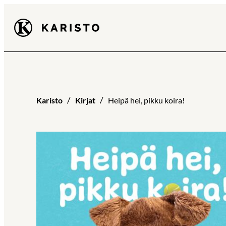
Siirry
Karisto
suoraan
sisältöön
Karisto
Kirjat
Heipä hei, pikku koira!