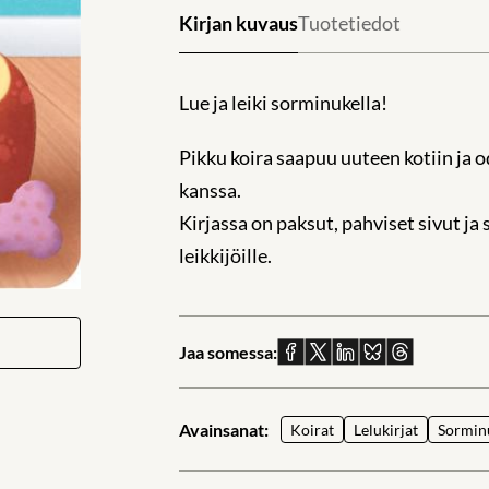
Kirjan kuvaus
Tuotetiedot
Lue ja leiki sorminukella!
Pikku koira saapuu uuteen kotiin ja od
kanssa.
Kirjassa on paksut, pahviset sivut ja
leikkijöille.
Jaa somessa:
Jaa
Jaa
Jaa
Jaa
Jaa
Facebookissa
X:ssä
Linkedinissä
Blueskyssä
sähköpostil
Avainsanat:
Koirat
Lelukirjat
Sormin