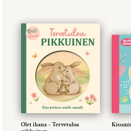
Olet ihana – Tervetuloa
Kisumi