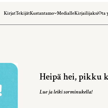
Kirjat
Tekijät
Kustantamo
Medialle
Kirjailijaksi
Ota 
Heipä hei, pikku k
Lue ja leiki sorminukella!