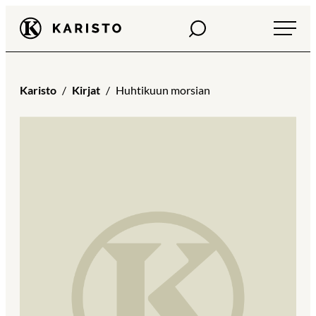
Siirry
Haku
Karisto
suoraan
sisältöön
Karisto
Kirjat
Huhtikuun morsian