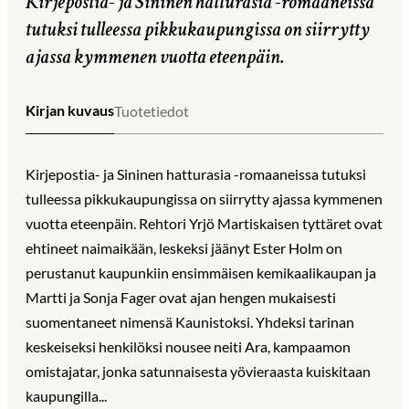
Kirjepostia- ja Sininen hatturasia -romaaneissa
tutuksi tulleessa pikkukaupungissa on siirrytty
ajassa kymmenen vuotta eteenpäin.
Kirjan kuvaus
Tuotetiedot
Kirjepostia- ja Sininen hatturasia -romaaneissa tutuksi
tulleessa pikkukaupungissa on siirrytty ajassa kymmenen
vuotta eteenpäin. Rehtori Yrjö Martiskaisen tyttäret ovat
ehtineet naimaikään, leskeksi jäänyt Ester Holm on
perustanut kaupunkiin ensimmäisen kemikaalikaupan ja
Martti ja Sonja Fager ovat ajan hengen mukaisesti
suomentaneet nimensä Kaunistoksi. Yhdeksi tarinan
keskeiseksi henkilöksi nousee neiti Ara, kampaamon
omistajatar, jonka satunnaisesta yövieraasta kuiskitaan
kaupungilla...