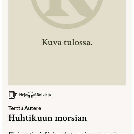
E-kirja
Äänikirja
Terttu Autere
Huhtikuun morsian