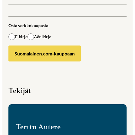
Osta verkkokaupasta
E-kirja
Äänikirja
Suomalainen.com-kauppaan
Tekijät
Terttu Autere