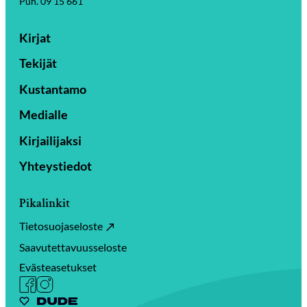
Puh. 09 15 661
Kirjat
Tekijät
Kustantamo
Medialle
Kirjailijaksi
Yhteystiedot
Pikalinkit
Tietosuojaseloste
Saavutettavuusseloste
Evästeasetukset
Facebook
Instagram