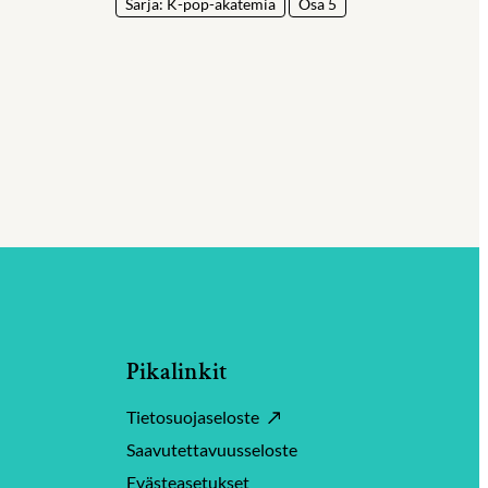
Sarja: K-pop-akatemia
Osa 5
Pikalinkit
Tietosuojaseloste
Saavutettavuusseloste
Evästeasetukset