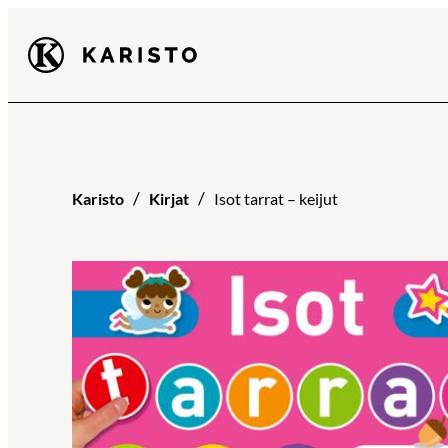
Siirry
Karisto
suoraan
sisältöön
Karisto
Kirjat
Isot tarrat – keijut