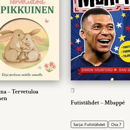
ana – Tervetuloa
nen
Futistähdet – Mbappé
Sarja: Futistähdet
Osa 7