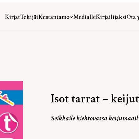
Kirjat
Tekijät
Kustantamo
Medialle
Kirjailijaksi
Ota 
Isot tarrat – keiju
Seikkaile kiehtovassa keijumaai