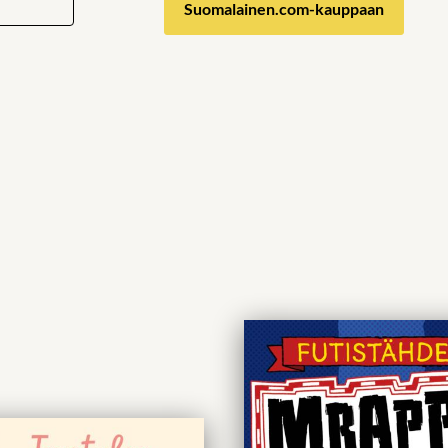
Suomalainen.com-kauppaan