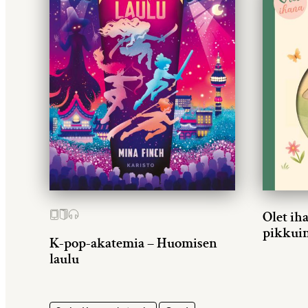
Olet ih
pikkui
K-pop-akatemia – Huomisen
laulu