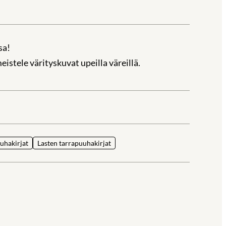
sa!
meistele värityskuvat upeilla väreillä.
la
uhakirjat
Lasten tarrapuuhakirjat