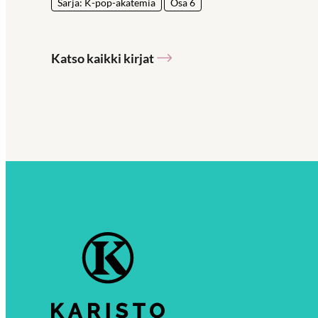
Sarja: K-pop-akatemia
Osa 6
Katso kaikki kirjat