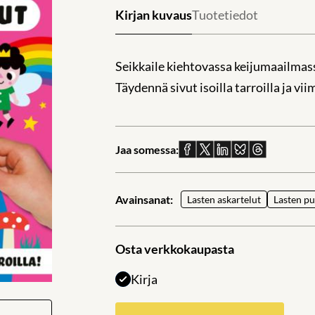
Kirjan kuvaus
Tuotetiedot
Seikkaile kiehtovassa keijumaailmas
Täydennä sivut isoilla tarroilla ja vii
Jaa somessa:
Jaa
Jaa
Jaa
Jaa
Jaa
Facebookissa
X:ssä
Linkedinissä
Blueskyssä
sähköpostil
Avainsanat:
Lasten askartelut
Lasten pu
Osta verkkokaupasta
Kirja