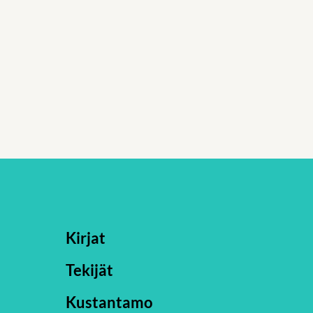
Kirjat
Tekijät
Kustantamo