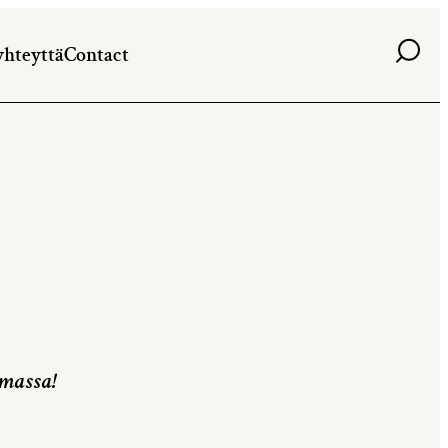
Haku
yhteyttä
Contact
t
lmassa!