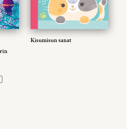
Kisumisun sanat
rin