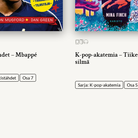
hdet – Mbappé
K-pop-akatemia – Tiike
silmä
tistähdet
Osa 7
Sarja: K-pop-akatemia
Osa 5