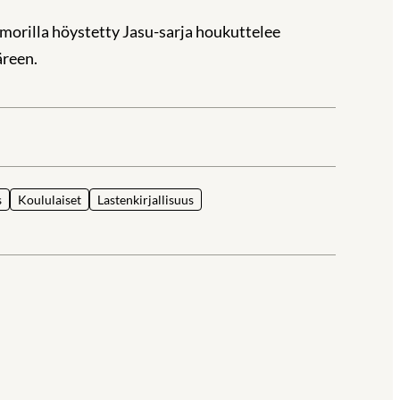
umorilla höystetty Jasu-sarja houkuttelee
äreen.
la
s
Koululaiset
Lastenkirjallisuus