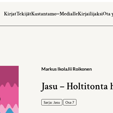
Kirjat
Tekijät
Kustantamo
Medialle
Kirjailijaksi
Ota 
Markus Ikola
Jii Roikonen
Jasu – Holtitonta
Sarja: Jasu
Osa 7