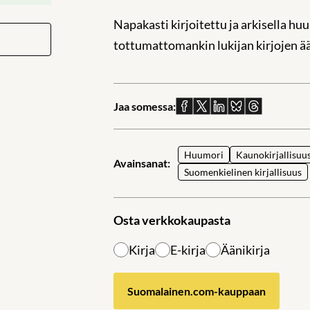
Napakasti kirjoitettu ja arkisella hu
tottumattomankin lukijan kirjojen ä
Jaa somessa:
Jaa
Jaa
Jaa
Jaa
Jaa
Facebookissa
X:ssä
Linkedinissä
Blueskyssä
sähköpostil
Huumori
Kaunokirjallisuu
Avainsanat:
Suomenkielinen kirjallisuus
Osta verkkokaupasta
Kirja
E-kirja
Äänikirja
Suomalainen.com-kauppaan