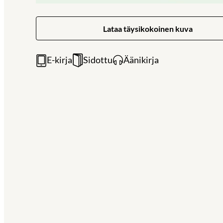
Lataa täysikokoinen kuva
E-kirja
Sidottu
Äänikirja