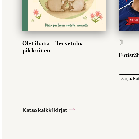
Olet ihana – Tervetuloa
pikkuinen
Futistä
Sarja: Fu
Katso kaikki kirjat