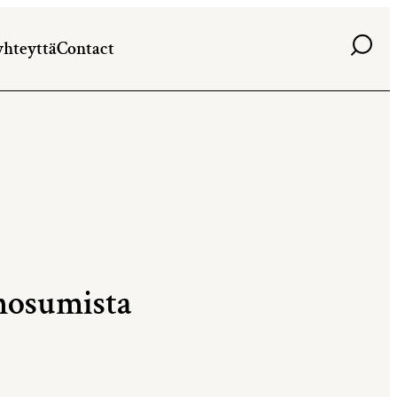
Haku
yhteyttä
Contact
 hosumista