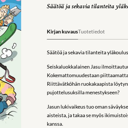
Säätöä ja sekavia tilanteita yläk
Kirjan kuvaus
Tuotetiedot
Säätöä ja sekavia tilanteita yläkoulus
Seiskaluokkalainen Jasu ilmoittautu
Kokemattomuudestaan piittaamatta h
Riittävätköhän ruokakaapista löytyne
pujottelusuksilla menestykseen?
Jasun lukivaikeus tuo oman säväykse
aisteista, ja takaa se myös ikimuistoi
kanssa.