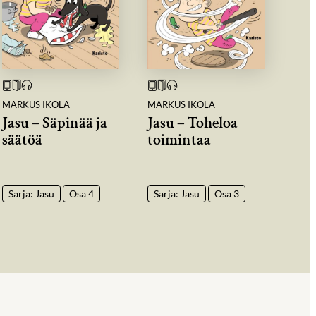
MARKUS IKOLA
MARKUS IKOLA
Jasu – Säpinää ja
Jasu – Toheloa
säätöä
toimintaa
Sarja: Jasu
Osa 4
Sarja: Jasu
Osa 3