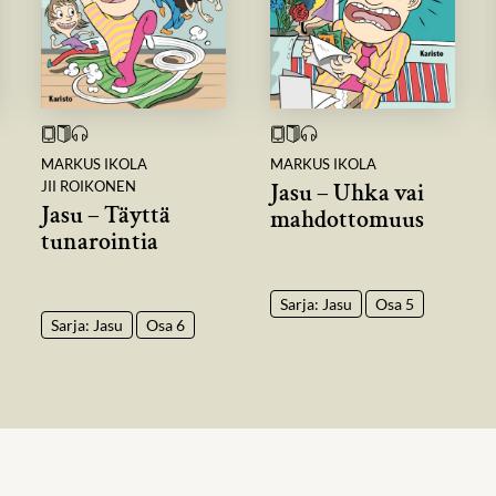
MARKUS IKOLA
MARKUS IKOLA
JII ROIKONEN
Jasu – Uhka vai
Jasu – Täyttä
mahdottomuus
tunarointia
Sarja: Jasu
Osa 5
Sarja: Jasu
Osa 6