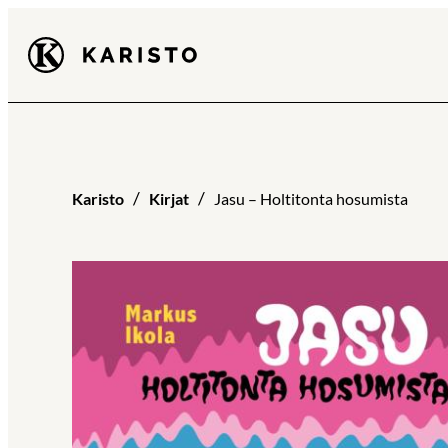
Siirry
Karisto
suoraan
sisältöön
Karisto
Kirjat
Jasu – Holtitonta hosumista