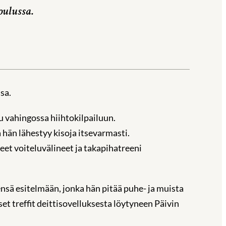
oulussa.
sa.
u vahingossa hiihtokilpailuun.
än lähestyy kisoja itsevarmasti.
et voiteluvälineet ja takapihatreeni
nsä esitelmään, jonka hän pitää puhe- ja muista
set treffit deittisovelluksesta löytyneen Päivin