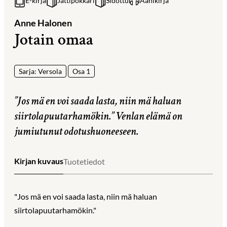
E-kirja
Jättipokkari
Sidottu
Äänikirja
Anne Halonen
Jotain omaa
Sarja: Versola
Osa 1
”Jos mä en voi saada lasta, niin mä haluan
siirtolapuutarhamökin.” Venlan elämä on
jumiutunut odotushuoneeseen.
Kirjan kuvaus
Tuotetiedot
"Jos mä en voi saada lasta, niin mä haluan
siirtolapuutarhamökin."