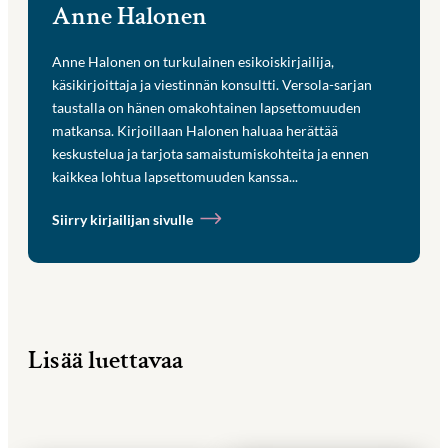
Anne Halonen
Anne Halonen on turkulainen esikoiskirjailija,
käsikirjoittaja ja viestinnän konsultti. Versola-sarjan
taustalla on hänen omakohtainen lapsettomuuden
matkansa. Kirjoillaan Halonen haluaa herättää
keskustelua ja tarjota samaistumiskohteita ja ennen
kaikkea lohtua lapsettomuuden kanssa...
Siirry kirjailijan sivulle
Lisää luettavaa