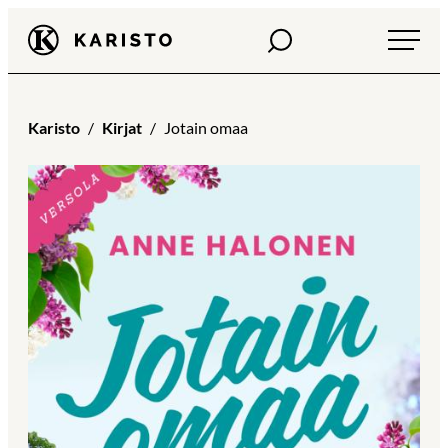
Siirry
Haku
Karisto
suoraan
sisältöön
Karisto
Kirjat
Jotain omaa