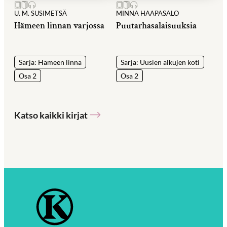
U. M. SUSIMETSÄ
MINNA HAAPASALO
Hämeen linnan varjossa
Puutarhasalaisuuksia
Sarja: Hämeen linna
Sarja: Uusien alkujen koti
Osa 2
Osa 2
Katso kaikki kirjat