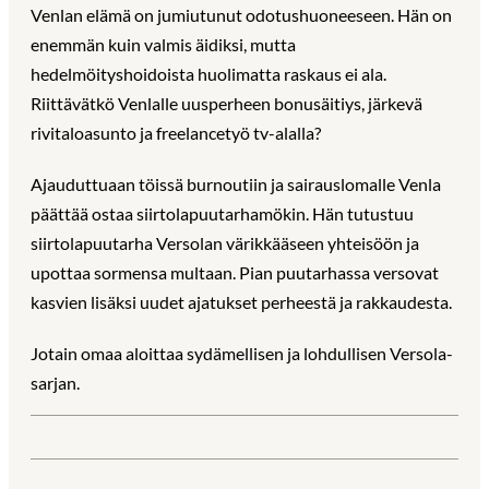
Venlan elämä on jumiutunut odotushuoneeseen. Hän on
enemmän kuin valmis äidiksi, mutta
hedelmöityshoidoista huolimatta raskaus ei ala.
Riittävätkö Venlalle uusperheen bonusäitiys, järkevä
rivitaloasunto ja freelancetyö tv-alalla?
Ajauduttuaan töissä burnoutiin ja sairauslomalle Venla
päättää ostaa siirtolapuutarhamökin. Hän tutustuu
siirtolapuutarha Versolan värikkääseen yhteisöön ja
upottaa sormensa multaan. Pian puutarhassa versovat
kasvien lisäksi uudet ajatukset perheestä ja rakkaudesta.
Jotain omaa aloittaa sydämellisen ja lohdullisen Versola-
sarjan.