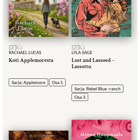
RACHAEL LUCAS
LYLA SAGE
Koti Applemoresta
Lost and Lassoed –
Lassottu
Sarja: Applemore
Osa 5
Sarja: Rebel Blue -ranch
Osa 3