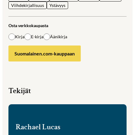
Viihdekirjallisuus
Ystävyys
Osta verkkokaupasta
Kirja
E-kirja
Äänikirja
Suomalainen.com-kauppaan
Tekijät
Rachael Lucas