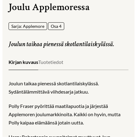
Joulu Applemoressa
Sarja: Applemore
Osa 4
Joulun taikaa pienessä skotlantilaiskylässä.
Kirjan kuvaus
Tuotetiedot
Joulun taikaa pienessä skotlantilaiskylässä.
Sydäntälämmittävä viihdesarja jatkuu.
Polly Fraser pyörittää maatilapuotia ja järjestää
Applemoren joulumarkkinoita. Kaikki on hyvin, mutta
Polly kaipaa elämäänsä jotain uutta.
Harry Robertsonin suunnitelmat muuttuvat, kun