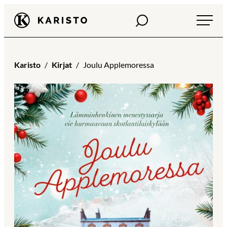
Siirry
Haku
Karisto
suoraan
sisältöön
Karisto
Kirjat
Joulu Applemoressa