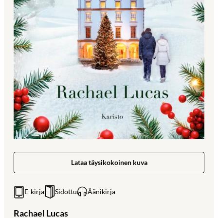
Lataa täysikokoinen kuva
E-kirja
Sidottu
Äänikirja
Rachael Lucas