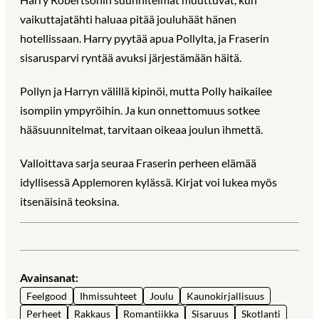
vaikuttajatähti haluaa pitää jouluhäät hänen
hotellissaan. Harry pyytää apua Pollylta, ja Fraserin
sisarusparvi ryntää avuksi järjestämään häitä.
Pollyn ja Harryn välillä kipinöi, mutta Polly haikailee
isompiin ympyröihin. Ja kun onnettomuus sotkee
hääsuunnitelmat, tarvitaan oikeaa joulun ihmettä.
Valloittava sarja seuraa Fraserin perheen elämää
idyllisessä Applemoren kylässä. Kirjat voi lukea myös
itsenäisinä teoksina.
Avainsanat:
Feelgood
Ihmissuhteet
Joulu
Kaunokirjallisuus
Perheet
Rakkaus
Romantiikka
Sisaruus
Skotlanti