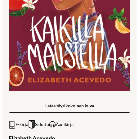
Lataa täysikokoinen kuva
E-kirja
Sidottu
Äänikirja
Elizabeth Acevedo