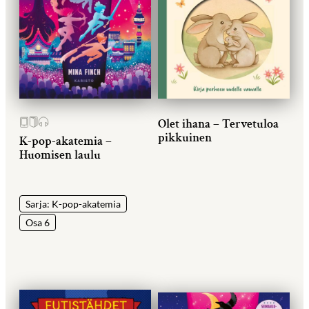
Olet ihana – Tervetuloa
pikkuinen
K-pop-akatemia –
Huomisen laulu
Sarja: K-pop-akatemia
Osa 6