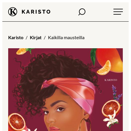
Siirry
Haku
Karisto
suoraan
sisältöön
Karisto
Kirjat
Kaikilla mausteilla