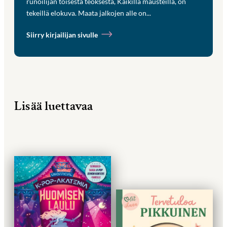
runoilijan toisesta teoksesta, Kaikilla mausteilla, on
tekeillä elokuva. Maata jalkojen alle on...
Siirry kirjailijan sivulle
Lisää luettavaa