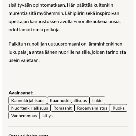
sisältyvään opintomatkaan. Hän päättää kuitenkin
murehtia sitä myöhemmin. Lähipiirin sekä inspiroivan
opettajan kannustuksen avulla Emonille aukeaa uusia,
odottamattomia polkuja.
Palkitun runoilijan uutuusromaani on lämminhenkinen
lukupala ja antaa äänen nuorille naisille, joiden tarinoista
usein vaietaan.
Avainsanat:
Kaunokirjallisuus
Käännöskirjallisuus
Lukio
Nuortenkirjallisuus
Romaanit
Ruoanvalmistus
Ruoka
Vanhemmuus
äitiys
Osta verkkokaupasta