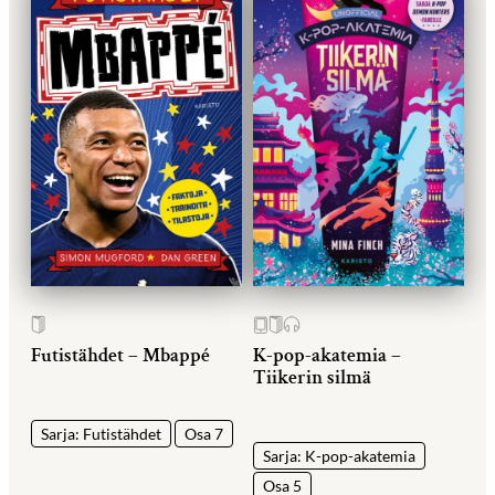
Futistähdet – Mbappé
K-pop-akatemia –
Tiikerin silmä
Sarja: Futistähdet
Osa 7
Sarja: K-pop-akatemia
Osa 5