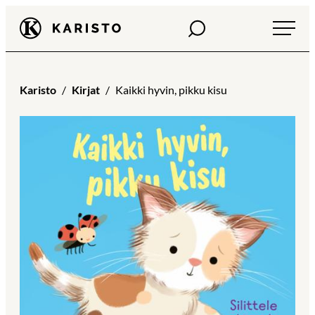
Siirry
Haku
Karisto
suoraan
sisältöön
Karisto
Kirjat
Kaikki hyvin, pikku kisu