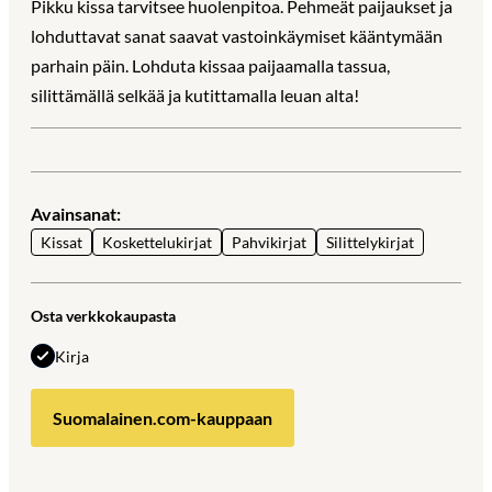
Pikku kissa tarvitsee huolenpitoa. Pehmeät paijaukset ja
lohduttavat sanat saavat vastoinkäymiset kääntymään
parhain päin. Lohduta kissaa paijaamalla tassua,
silittämällä selkää ja kutittamalla leuan alta!
Avainsanat:
Kissat
Koskettelukirjat
Pahvikirjat
Silittelykirjat
Osta verkkokaupasta
Kirja
Suomalainen.com-kauppaan