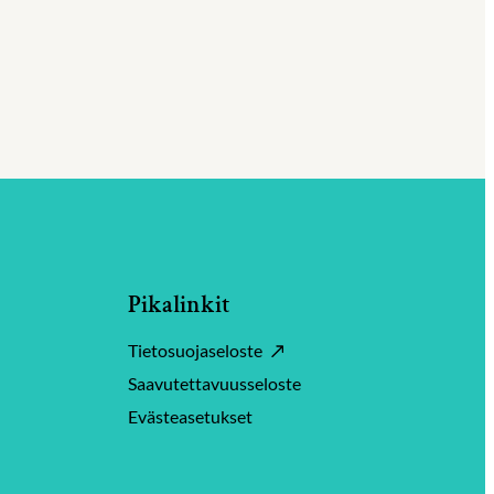
Pikalinkit
Tietosuojaseloste
Saavutettavuusseloste
Evästeasetukset