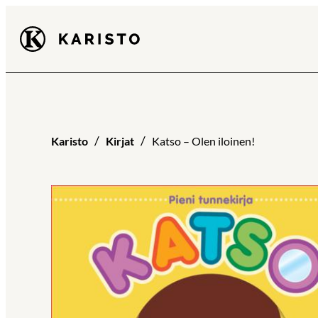
Siirry
Karisto
suoraan
sisältöön
Karisto
Kirjat
Katso – Olen iloinen!