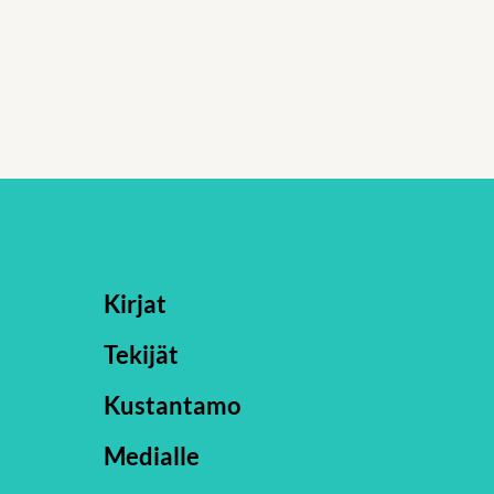
Kirjat
Tekijät
Kustantamo
Medialle