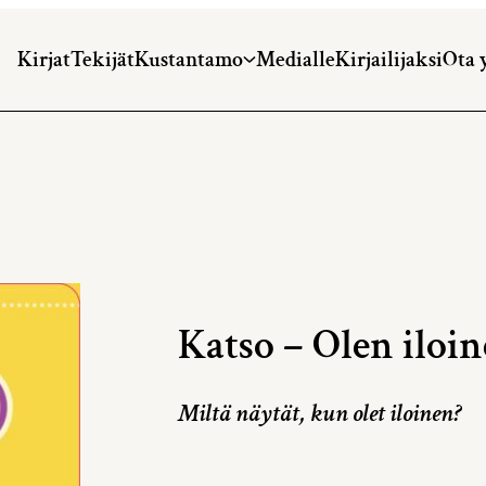
Kirjat
Tekijät
Kustantamo
Medialle
Kirjailijaksi
Ota 
Katso – Olen iloin
Miltä näytät, kun olet iloinen?