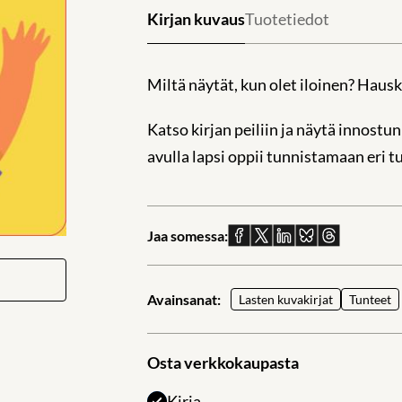
Kirjan kuvaus
Tuotetiedot
Miltä näytät, kun olet iloinen? Hausk
Katso kirjan peiliin ja näytä innostun
avulla lapsi oppii tunnistamaan eri t
Jaa somessa:
Jaa
Jaa
Jaa
Jaa
Jaa
Facebookissa
X:ssä
Linkedinissä
Blueskyssä
sähköpostil
Avainsanat:
Lasten kuvakirjat
Tunteet
Osta verkkokaupasta
Kirja