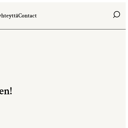
Haku
yhteyttä
Contact
en!