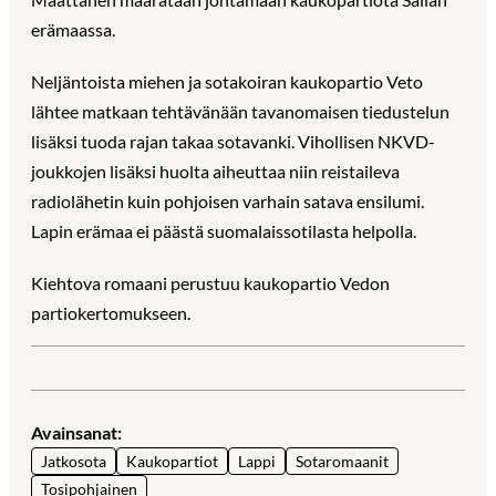
erämaassa.
Neljäntoista miehen ja sotakoiran kaukopartio Veto
lähtee matkaan tehtävänään tavanomaisen tiedustelun
lisäksi tuoda rajan takaa sotavanki. Vihollisen NKVD-
joukkojen lisäksi huolta aiheuttaa niin reistaileva
radiolähetin kuin pohjoisen varhain satava ensilumi.
Lapin erämaa ei päästä suomalaissotilasta helpolla.
Kiehtova romaani perustuu kaukopartio Vedon
partiokertomukseen.
Avainsanat:
Jatkosota
Kaukopartiot
Lappi
Sotaromaanit
Tosipohjainen