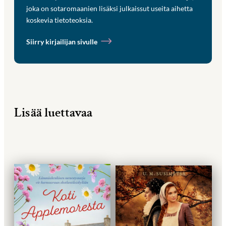
joka on sotaromaanien lisäksi julkaissut useita aihetta
koskevia tietoteoksia.
Siirry kirjailijan sivulle
Lisää luettavaa