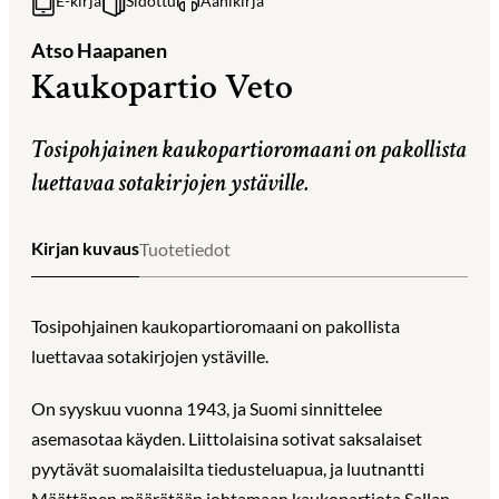
E-kirja
Sidottu
Äänikirja
Atso Haapanen
Kaukopartio Veto
Tosipohjainen kaukopartioromaani on pakollista
luettavaa sotakirjojen ystäville.
Kirjan kuvaus
Tuotetiedot
Tosipohjainen kaukopartioromaani on pakollista
luettavaa sotakirjojen ystäville.
On syyskuu vuonna 1943, ja Suomi sinnittelee
asemasotaa käyden. Liittolaisina sotivat saksalaiset
pyytävät suomalaisilta tiedusteluapua, ja luutnantti
Määttänen määrätään johtamaan kaukopartiota Sallan