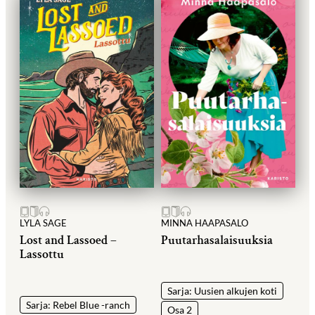
LYLA SAGE
MINNA HAAPASALO
Lost and Lassoed –
Puutarhasalaisuuksia
Lassottu
Sarja: Uusien alkujen koti
Sarja: Rebel Blue -ranch
Osa 2