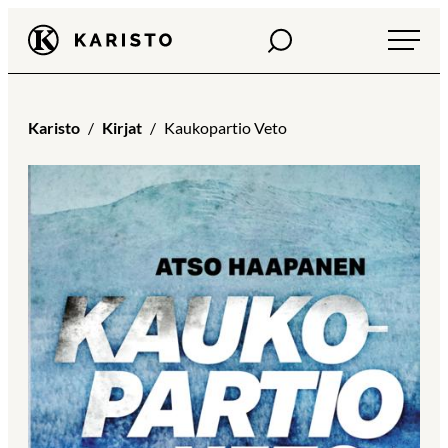
Siirry
Haku
Karisto
suoraan
sisältöön
Karisto
Kirjat
Kaukopartio Veto