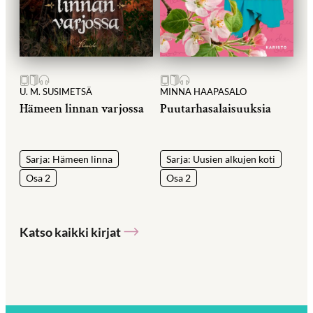
U. M. SUSIMETSÄ
MINNA HAAPASALO
Hämeen linnan varjossa
Puutarhasalaisuuksia
Sarja: Hämeen linna
Sarja: Uusien alkujen koti
Osa 2
Osa 2
Katso kaikki kirjat