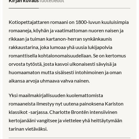
Kirjan kuvaus
Tuotetiedot
Kotiopettajattaren romaani on 1800-luvun kuuluisimpia
romaaneja, köyhän ja vaatimattoman nuoren naisen ja
rikkaan ja tuiman kartanon-herran synkänkaunis
rakkaustarina, joka lumoaa yhä uusia lukijapolvia
romanttisella kohtalonomaisuudellaan. Se on kertomus
orvosta tytöstä, josta kasvoi ulkonaisesti sävyisä ja
huomaamaton mutta sisäisesti intohimoinen ja oman
aikansa arvoja uhmaava vahva nainen.
Yksi maailmakirjallisuuden kuolemattomista
romaaneista ilmestyy nyt uutena painoksena Kariston
klassikot -sarjassa. Charlotte Brontën intensiivinen
kertojanääni vangitsee ja viettelee yhä heittäytymään
tarinan vietäväksi.