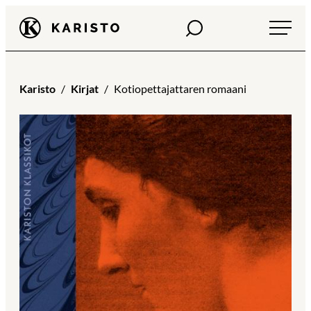
Siirry
Haku
Karisto
suoraan
sisältöön
Karisto
Kirjat
Kotiopettajattaren romaani