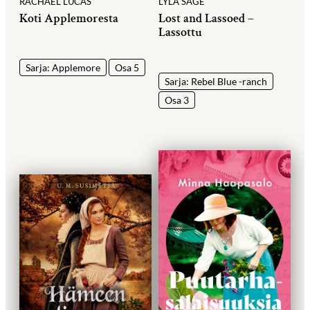
RACHAEL LUCAS
LYLA SAGE
Koti Applemoresta
Lost and Lassoed –
Lassottu
Sarja: Applemore
Osa 5
Sarja: Rebel Blue -ranch
Osa 3