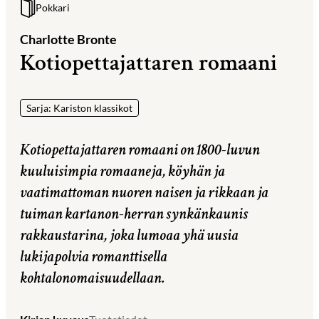
Pokkari
Charlotte Bronte
Kotiopettajattaren romaani
Sarja: Kariston klassikot
Kotiopettajattaren romaani on 1800-luvun
kuuluisimpia romaaneja, köyhän ja
vaatimattoman nuoren naisen ja rikkaan ja
tuiman kartanon-herran synkänkaunis
rakkaustarina, joka lumoaa yhä uusia
lukijapolvia romanttisella
kohtalonomaisuudellaan.