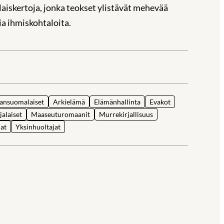
laiskertoja, jonka teokset ylistävät mehevää
a ihmiskohtaloita.
la
ansuomalaiset
Arkielämä
Elämänhallinta
Evakot
jalaiset
Maaseuturomaanit
Murrekirjallisuus
at
Yksinhuoltajat