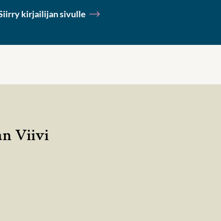
Siirry kirjailijan sivulle
an Viivi