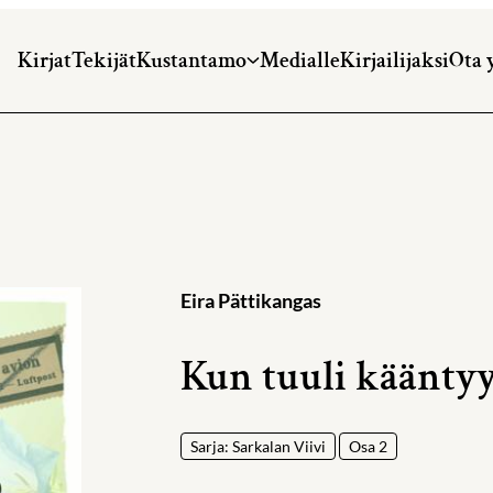
Kirjat
Tekijät
Kustantamo
Medialle
Kirjailijaksi
Ota 
Eira Pättikangas
Kun tuuli käänty
Sarja: Sarkalan Viivi
Osa 2