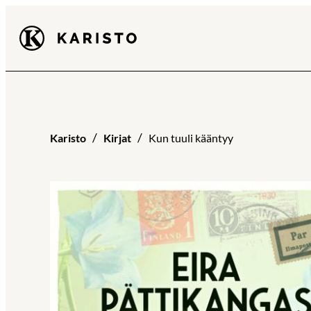
Siirry
Karisto
suoraan
sisältöön
Karisto
Kirjat
Kun tuuli kääntyy