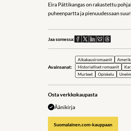
Eira Pättikangas on rakastettu pohja
puheenpartta ja pienuudessaan suuri
Jaa somessa:
Jaa
Jaa
Jaa
Jaa
Jaa
Facebookissa
X:ssä
Linkedinissä
Blueskyssä
sähköpostil
Aikakausiromaanit
Amerik
Avainsanat:
Historialliset romaanit
Kar
Murteet
Opiskelu
Unelm
Osta verkkokaupasta
Äänikirja
Suomalainen.com-kauppaan