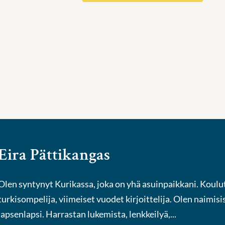
Eira Pättikangas
Olen syntynyt Kurikassa, joka on yhä asuinpaikkani. Koulu
turkisompelija, viimeiset vuodet kirjoittelija. Olen naimisis
lapsenlapsi. Harrastan lukemista, lenkkeilyä,...