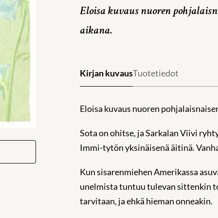
Eloisa kuvaus nuoren pohjalaisn
aikana.
Kirjan kuvaus
Tuotetiedot
Eloisa kuvaus nuoren pohjalaisnaisen
Sota on ohitse, ja Sarkalan Viivi ry
Immi-tytön yksinäisenä äitinä. Vanhat
Kun sisarenmiehen Amerikassa asuva s
unelmista tuntuu tulevan sittenkin t
tarvitaan, ja ehkä hieman onneakin.