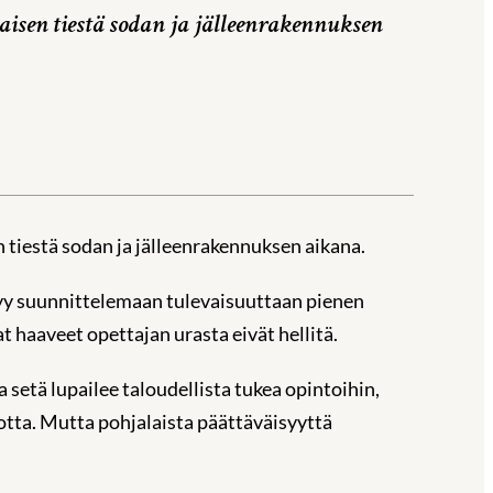
aisen tiestä sodan ja jälleenrakennuksen
 tiestä sodan ja jälleenrakennuksen aikana.
htyy suunnittelemaan tulevaisuuttaan pienen
 haaveet opettajan urasta eivät hellitä.
etä lupailee taloudellista tukea opintoihin,
otta. Mutta pohjalaista päättäväisyyttä