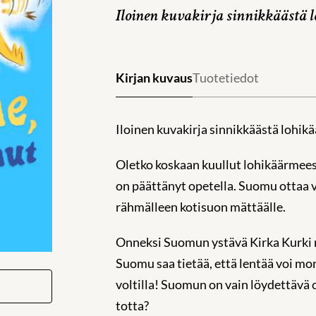
Iloinen kuvakirja sinnikkäästä 
Kirjan kuvaus
Tuotetiedot
Iloinen kuvakirja sinnikkäästä lohi
Oletko koskaan kuullut lohikäärmeest
on päättänyt opetella. Suomu ottaa va
rähmälleen kotisuon mättäälle.
Onneksi Suomun ystävä Kirka Kurki ri
Suomu saa tietää, että lentää voi mone
voltilla! Suomun on vain löydettävä o
totta?