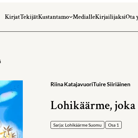
Kirjat
Tekijät
Kustantamo
Medialle
Kirjailijaksi
Ota 
ä
Riina Katajavuori
Tuire Siiriäinen
Lohikäärme, joka 
Sarja: Lohikäärme Suomu
Osa 1