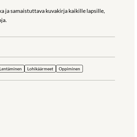
ja samaistuttava kuvakirja kaikille lapsille,
oja.
la
Lentäminen
Lohikäärmeet
Oppiminen