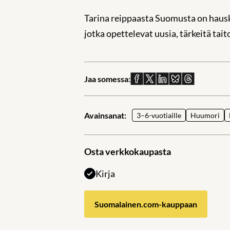
Tarina reippaasta Suomusta on hauska 
jotka opettelevat uusia, tärkeitä tait
Jaa somessa:
Jaa
Jaa
Jaa
Jaa
Jaa
Facebookissa
X:ssä
Linkedinissä
Blueskyssä
sähköpostil
Avainsanat:
3–6-vuotiaille
Huumori
Osta verkkokaupasta
Kirja
Suomalainen.com-kauppaan