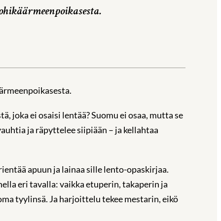
lohikäärmeenpoikasesta.
käärmeenpoikasesta.
ä, joka ei osaisi lentää? Suomu ei osaa, mutta se
uhtia ja räpyttelee siipiään – ja kellahtaa
entää apuun ja lainaa sille lento-opaskirjaa.
lla eri tavalla: vaikka etuperin, takaperin ja
ma tyylinsä. Ja harjoittelu tekee mestarin, eikö