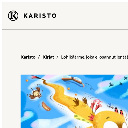
Siirry
Karisto
suoraan
sisältöön
Karisto
Kirjat
Lohikäärme, joka ei osannut lentä