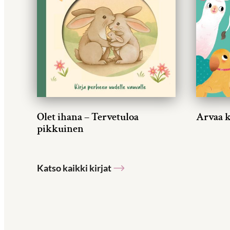
Olet ihana – Tervetuloa
Arvaa 
pikkuinen
Katso kaikki kirjat