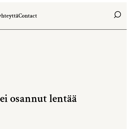
Haku
yhteyttä
Contact
ei osannut lentää