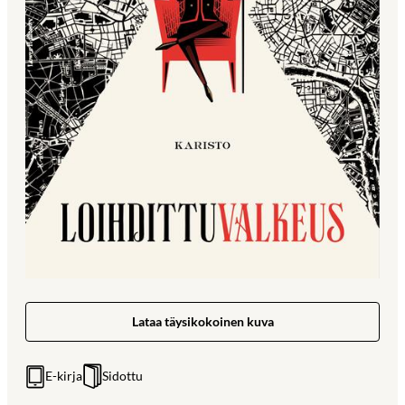
Lataa täysikokoinen kuva
E-kirja
Sidottu