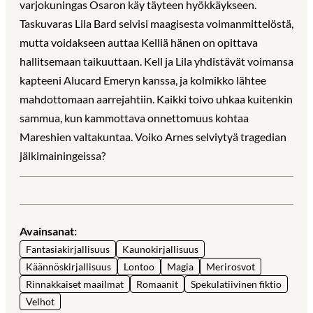
varjokuningas Osaron käy täyteen hyökkäykseen.
Taskuvaras Lila Bard selvisi maagisesta voimanmittelöstä,
mutta voidakseen auttaa Kelliä hänen on opittava
hallitsemaan taikuuttaan. Kell ja Lila yhdistävät voimansa
kapteeni Alucard Emeryn kanssa, ja kolmikko lähtee
mahdottomaan aarrejahtiin. Kaikki toivo uhkaa kuitenkin
sammua, kun kammottava onnettomuus kohtaa
Mareshien valtakuntaa. Voiko Arnes selviytyä tragedian
jälkimainingeissa?
Avainsanat:
Fantasiakirjallisuus
Kaunokirjallisuus
Käännöskirjallisuus
Lontoo
Magia
Merirosvot
Rinnakkaiset maailmat
Romaanit
Spekulatiivinen fiktio
Velhot