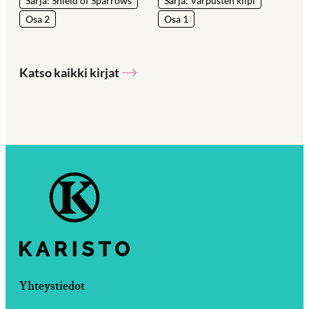
Sarja: Shield of Sparrows
Sarja: Varpusten kilpi
Osa 2
Osa 1
Katso kaikki kirjat
Yhteystiedot