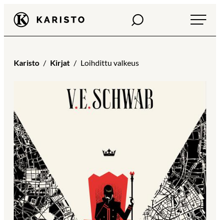
Siirry
Haku
Karisto
suoraan
sisältöön
Karisto
Kirjat
Loihdittu valkeus