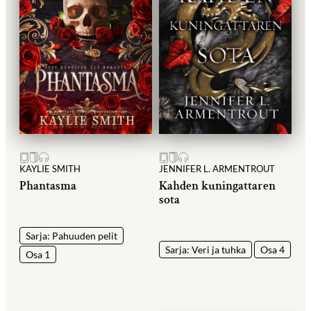
KAYLIE SMITH
JENNIFER L. ARMENTROUT
Phantasma
Kahden kuningattaren
sota
Sarja: Pahuuden pelit
Sarja: Veri ja tuhka
Osa 4
Osa 1