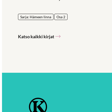
Sarja: Hämeen linna
Osa 2
Katso kaikki kirjat