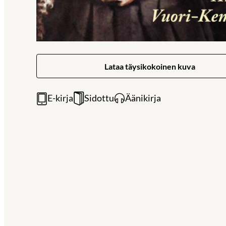
Lataa täysikokoinen kuva
E-kirja
Sidottu
Äänikirja