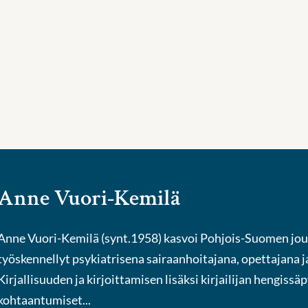
Anne Vuori-Kemilä
Anne Vuori-Kemilä (synt.1958) kasvoi Pohjois-Suomen jout
työskennellyt psykiatrisena sairaanhoitajana, opettajana j
Kirjallisuuden ja kirjoittamisen lisäksi kirjailijan hengiss
kohtaantumiset...