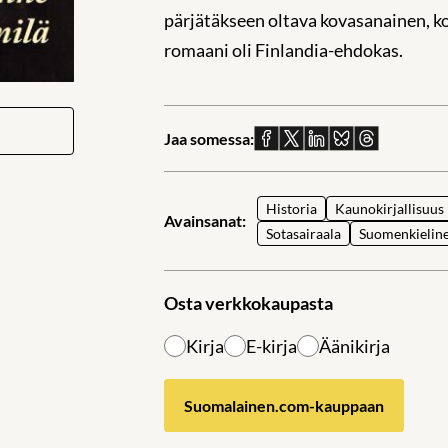
pärjätäkseen oltava kovasanainen, ko
romaani oli Finlandia-ehdokas.
Jaa somessa:
Jaa
Jaa
Jaa
Jaa
Jaa
Facebookissa
X:ssä
Linkedinissä
Blueskyssä
sähköpostil
Historia
Kaunokirjallisuus
Avainsanat:
Sotasairaala
Suomenkielinen
Osta verkkokaupasta
Kirja
E-kirja
Äänikirja
Suomalainen.com-kauppaan