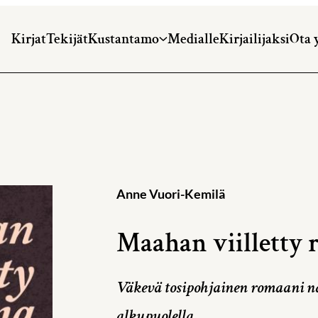
Kirjat
Tekijät
Kustantamo
Medialle
Kirjailijaksi
Ota 
Anne Vuori-Kemilä
Maahan viilletty r
Väkevä tosipohjainen romaani 
alkupuolella.