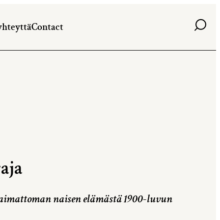
Haku
yhteyttä
Contact
aja
naimattoman naisen elämästä 1900-luvun