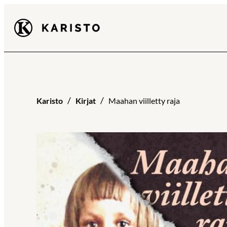
Siirry
Karisto
suoraan
sisältöön
Karisto
Kirjat
Maahan viilletty raja