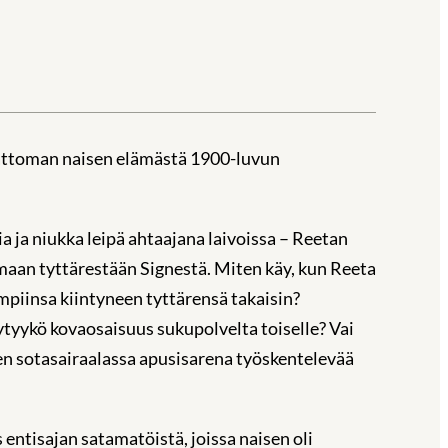
attoman naisen elämästä 1900-luvun
 ja niukka leipä ahtaajana laivoissa – Reetan
maan tyttärestään Signestä. Miten käy, kun Reeta
mpiinsa kiintyneen tyttärensä takaisin?
ytyykö kovaosaisuus sukupolvelta toiselle? Vai
n sotasairaalassa apusisarena työskentelevää
entisajan satamatöistä, joissa naisen oli