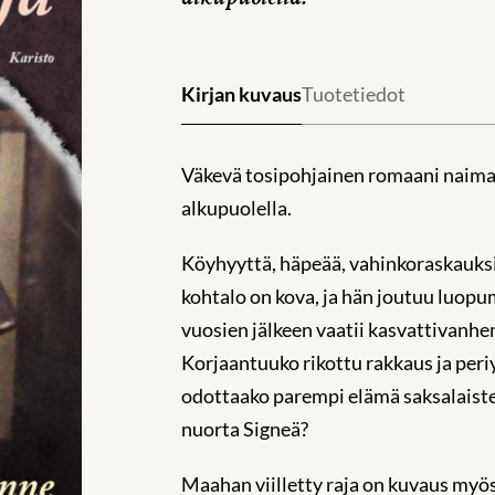
Kirjan kuvaus
Tuotetiedot
Väkevä tosipohjainen romaani naim
alkupuolella.
Köyhyyttä, häpeää, vahinkoraskauksia
kohtalo on kova, ja hän joutuu luopu
vuosien jälkeen vaatii kasvattivanhe
Korjaantuuko rikottu rakkaus ja peri
odottaako parempi elämä saksalaiste
nuorta Signeä?
Maahan viilletty raja on kuvaus myös 