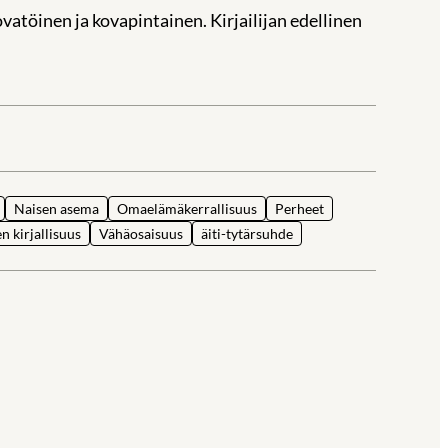
vatöinen ja kovapintainen. Kirjailijan edellinen
la
Naisen asema
Omaelämäkerrallisuus
Perheet
 kirjallisuus
Vähäosaisuus
äiti-tytärsuhde