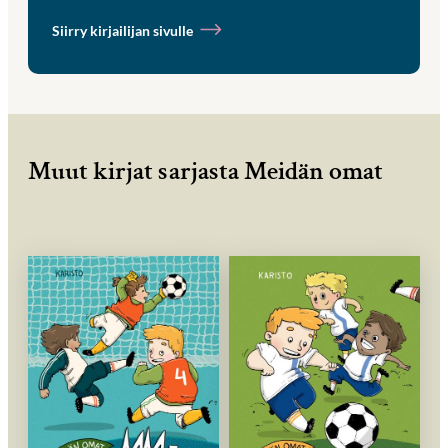
Siirry kirjailijan sivulle
Muut kirjat sarjasta Meidän omat