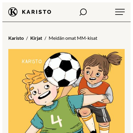
Siirry
Haku
Karisto
suoraan
sisältöön
Karisto
Kirjat
Meidän omat MM-kisat