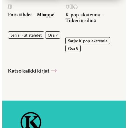
Futistähdet – Mbappé
K-pop-akatemia –
Tiikerin silmä
Sarja: Futistähdet
Osa 7
Sarja: K-pop-akatemia
Osa 5
Katso kaikki kirjat