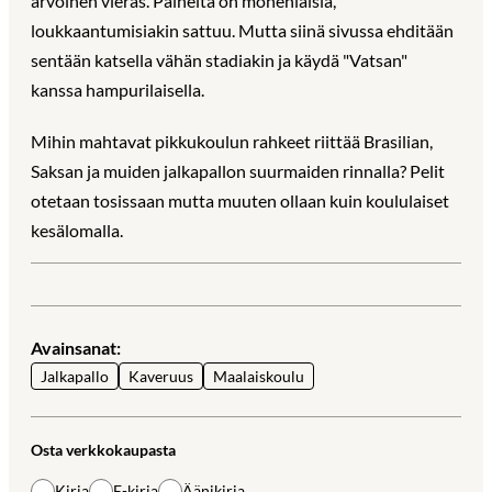
arvoinen vieras. Paineita on monenlaisia,
loukkaantumisiakin sattuu. Mutta siinä sivussa ehditään
sentään katsella vähän stadiakin ja käydä "Vatsan"
kanssa hampurilaisella.
Mihin mahtavat pikkukoulun rahkeet riittää Brasilian,
Saksan ja muiden jalkapallon suurmaiden rinnalla? Pelit
otetaan tosissaan mutta muuten ollaan kuin koululaiset
kesälomalla.
Avainsanat:
Jalkapallo
Kaveruus
Maalaiskoulu
Osta verkkokaupasta
Kirja
E-kirja
Äänikirja