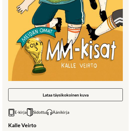
Lataa täysikokoinen kuva
E-kirja
Sidottu
Äänikirja
Kalle Veirto