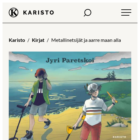
Siirry
Haku
Karisto
suoraan
sisältöön
Karisto
Kirjat
Metallinetsijät ja aarre maan alla