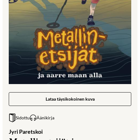
Lataa täysikokoinen kuva
Sidottu
Äänikirja
Jyri Paretskoi