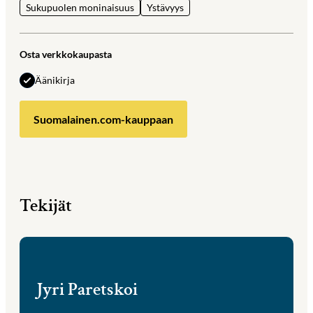
Sukupuolen moninaisuus
Ystävyys
Osta verkkokaupasta
Äänikirja
Suomalainen.com-kauppaan
Tekijät
Jyri Paretskoi