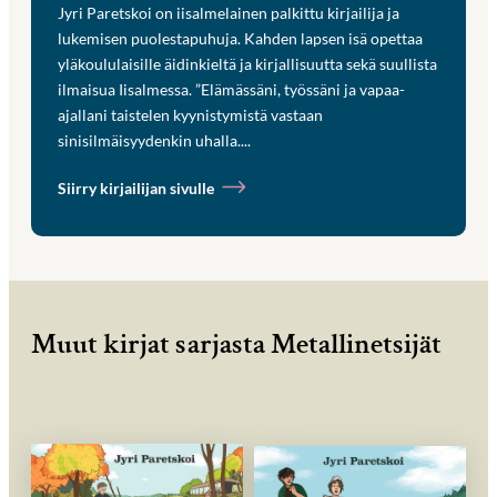
Jyri Paretskoi on iisalmelainen palkittu kirjailija ja
lukemisen puolestapuhuja. Kahden lapsen isä opettaa
yläkoululaisille äidinkieltä ja kirjallisuutta sekä suullista
ilmaisua Iisalmessa. ”Elämässäni, työssäni ja vapaa-
ajallani taistelen kyynistymistä vastaan
sinisilmäisyydenkin uhalla....
Siirry kirjailijan sivulle
Muut kirjat sarjasta Metallinetsijät