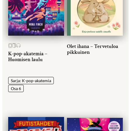
Olet ihana – Tervetuloa
pikkuinen
K-pop-akatemia –
Huomisen laulu
Sarja: K-pop-akatemia
Osa 6