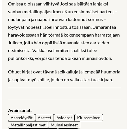
Omissa oloissaan viihtyvä Joel saa isältään lahjaksi
vanhan metallinpaljastimen. Kun ensimmäiset aarteet –
naulanpala ja naapurinrouvan kadonnut sormus –
löytyvät nopeasti, Joel innostuu tosissaan. Uimarantaa
haravoidessaan hän törmää kokeneempaan harrastajaan
Julleen, jolta hän oppii lisää maanalaisten aarteiden
etsimisestä. Vaikka useimmiten saaliiksi tulee
pullonkorkki, voi joskus tehdä oikean muinaislöydön.
Ohuet kirjat ovat täynnä seikkailuja ja lempeää huumoria
ja sopivat myös niille, joiden on vaikea tarttua kirjaan.
Avainsanat:
Aarrelöydöt
Aarteet
Avioerot
Kiusaaminen
Metallinpaljastimet
Muinaisesineet