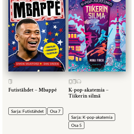
Futistähdet – Mbappé
K-pop-akatemia –
Tiikerin silmä
Sarja: Futistähdet
Osa 7
Sarja: K-pop-akatemia
Osa 5