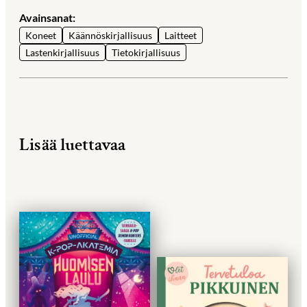
Avainsanat:
Koneet
Käännöskirjallisuus
Laitteet
Lastenkirjallisuus
Tietokirjallisuus
Lisää luettavaa