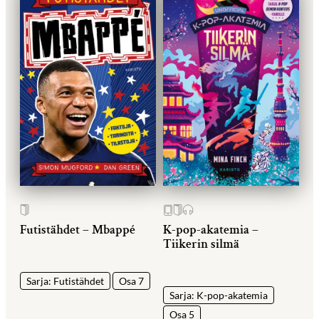
Futistähdet – Mbappé
K-pop-akatemia –
Tiikerin silmä
Sarja: Futistähdet
Osa 7
Sarja: K-pop-akatemia
Osa 5