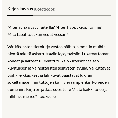
Kirjan kuvaus
Tuotetiedot
Miten juna pysyy raiteilla? Miten hyppykeppi toimii?
Mitä tapahtuu, kun vedät vessan?
Värikäs lasten tietokirja vastaa näihin ja moniin muihin
pientä mieltä askarruttaviin kysymyksiin. Lukemattomat
koneet ja laitteet tulevat tutuiksi yksityiskohtaisen
kuvituksen ja vaiheittaisten selitysten avulla. Vaikuttavat
poikkileikkaukset ja lähikuvat päästävät lukijan
sukeltamaan niin tuttujen kuin vieraampienkin koneiden
uumeniin. Kirja on jatkoa suositulle Mistä kaikki tulee ja
mihin se menee? -teokselle.