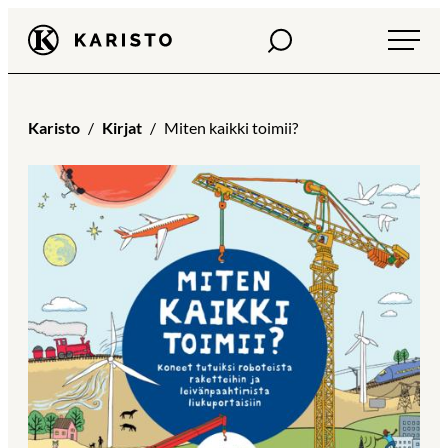
Siirry
Haku
Karisto
suoraan
sisältöön
Karisto
Kirjat
Miten kaikki toimii?