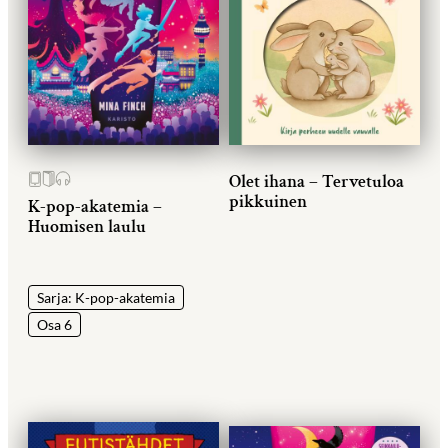
Olet ihana – Tervetuloa
pikkuinen
K-pop-akatemia –
Huomisen laulu
Sarja: K-pop-akatemia
Osa 6