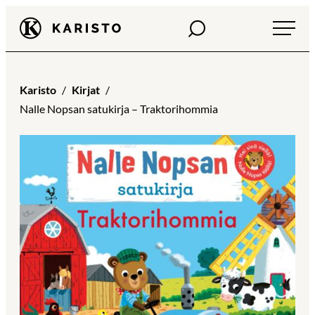
Siirry
Haku
Karisto
suoraan
sisältöön
Karisto
Kirjat
Nalle Nopsan satukirja – Traktorihommia