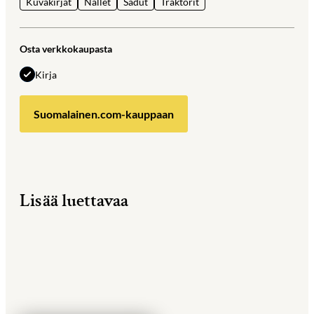
Kuvakirjat
Nallet
Sadut
Traktorit
Osta verkkokaupasta
Kirja
Suomalainen.com-kauppaan
Lisää luettavaa