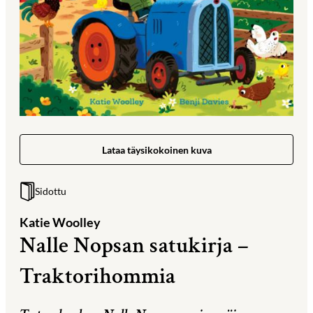
Lataa täysikokoinen kuva
Sidottu
Katie Woolley
Nalle Nopsan satukirja –
Traktorihommia