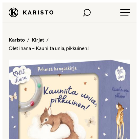
Siirry
Haku
Karisto
suoraan
sisältöön
Karisto
Kirjat
Olet ihana – Kauniita unia, pikkuinen!