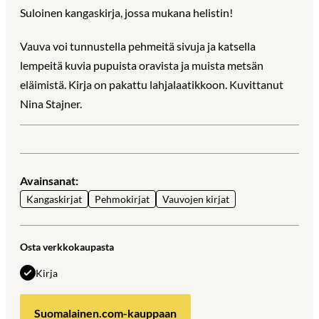
Suloinen kangaskirja, jossa mukana helistin!
Vauva voi tunnustella pehmeitä sivuja ja katsella
lempeitä kuvia pupuista oravista ja muista metsän
eläimistä. Kirja on pakattu lahjalaatikkoon. Kuvittanut
Nina Stajner.
Avainsanat:
Kangaskirjat
Pehmokirjat
Vauvojen kirjat
Osta verkkokaupasta
Kirja
Suomalainen.com-kauppaan