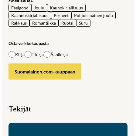
Feelgood
Joulu
Kaunokirjallisuus
Käännöskirjallisuus
Perheet
Pohjoismainen joulu
Rakkaus
Romantiikka
Ruotsi
Suru
Osta verkkokaupasta
Kirja
E-kirja
Äänikirja
Suomalainen.com-kauppaan
Tekijät