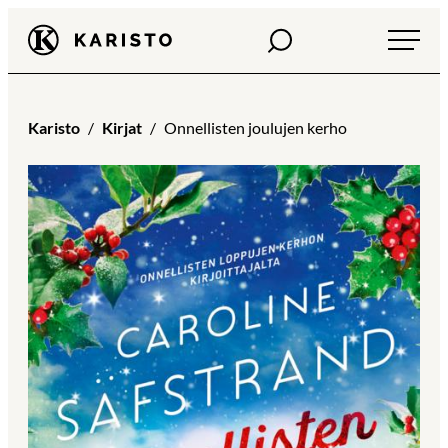
Siirry
Haku
Karisto
suoraan
sisältöön
Karisto
Kirjat
Onnellisten joulujen kerho