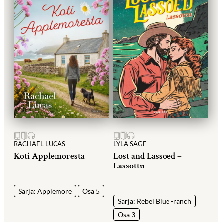
RACHAEL LUCAS
LYLA SAGE
Koti Applemoresta
Lost and Lassoed –
Lassottu
Sarja: Applemore
Osa 5
Sarja: Rebel Blue -ranch
Osa 3