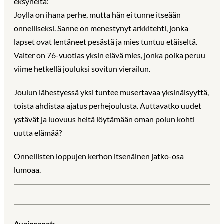
eksyneitä:
Joylla on ihana perhe, mutta hän ei tunne itseään
onnelliseksi. Sanne on menestynyt arkkitehti, jonka
lapset ovat lentäneet pesästä ja mies tuntuu etäiseltä.
Valter on 76-vuotias yksin elävä mies, jonka poika peruu
viime hetkellä jouluksi sovitun vierailun.
Joulun lähestyessä yksi tuntee musertavaa yksinäisyyttä,
toista ahdistaa ajatus perhejoulusta. Auttavatko uudet
ystävät ja luovuus heitä löytämään oman polun kohti
uutta elämää?
Onnellisten loppujen kerhon itsenäinen jatko-osa
lumoaa.
Avainsanat: