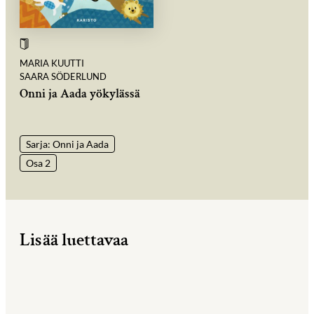
MARIA KUUTTI
SAARA SÖDERLUND
Onni ja Aada yökylässä
Sarja: Onni ja Aada
Osa 2
Lisää luettavaa