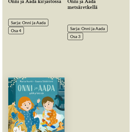
Onni ja Aada kirjastossa
Onni ja Aada
metsäretkellä
Sarja: Onni ja Aada
Sarja: Onni ja Aada
Osa 4
Osa 3