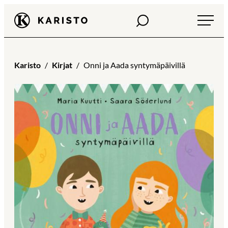
Siirry
Haku
Karisto
suoraan
sisältöön
Karisto
Kirjat
Onni ja Aada syntymäpäivillä