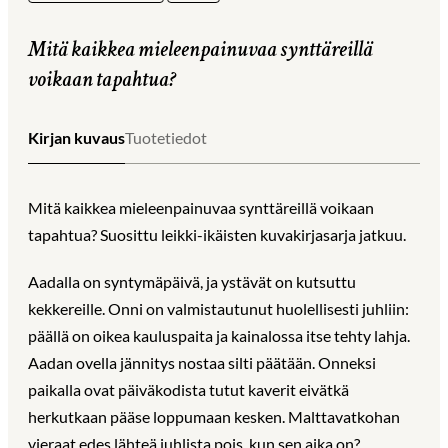
Mitä kaikkea mieleenpainuvaa synttäreillä
voikaan tapahtua?
Kirjan kuvaus
Tuotetiedot
Mitä kaikkea mieleenpainuvaa synttäreillä voikaan
tapahtua? Suosittu leikki-ikäisten kuvakirjasarja jatkuu.
Aadalla on syntymäpäivä, ja ystävät on kutsuttu
kekkereille. Onni on valmistautunut huolellisesti juhliin:
päällä on oikea kauluspaita ja kainalossa itse tehty lahja.
Aadan ovella jännitys nostaa silti päätään. Onneksi
paikalla ovat päiväkodista tutut kaverit eivätkä
herkutkaan pääse loppumaan kesken. Malttavatkohan
vieraat edes lähteä juhlista pois, kun sen aika on?