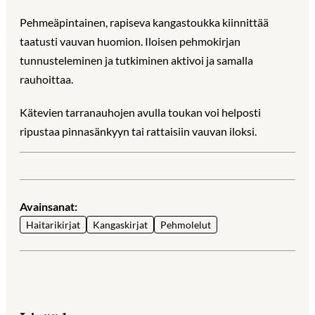
Pehmeäpintainen, rapiseva kangastoukka kiinnittää
taatusti vauvan huomion. Iloisen pehmokirjan
tunnusteleminen ja tutkiminen aktivoi ja samalla
rauhoittaa.
Kätevien tarranauhojen avulla toukan voi helposti
ripustaa pinnasänkyyn tai rattaisiin vauvan iloksi.
Avainsanat:
Haitarikirjat
Kangaskirjat
Pehmolelut