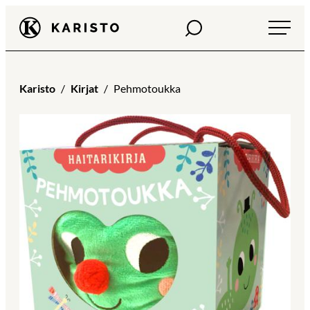
Siirry
Haku
Karisto
suoraan
sisältöön
Karisto
Kirjat
Pehmotoukka