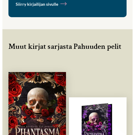
Siirry kirjailijan sivulle
Muut kirjat sarjasta Pahuuden pelit