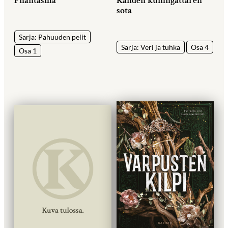
Phantasma
Kahden kuningattaren
sota
Sarja: Pahuuden pelit
Sarja: Veri ja tuhka
Osa 4
Osa 1