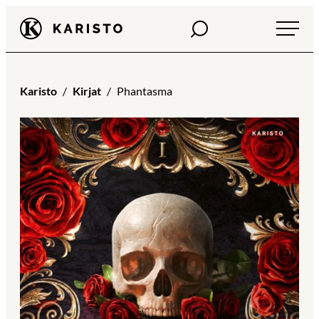
Siirry
Haku
Karisto
suoraan
sisältöön
Karisto
Kirjat
Phantasma