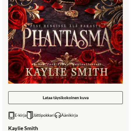
Lataa täysikokoinen kuva
E-kirja
Jättipokkari
Äänikirja
Kaylie Smith