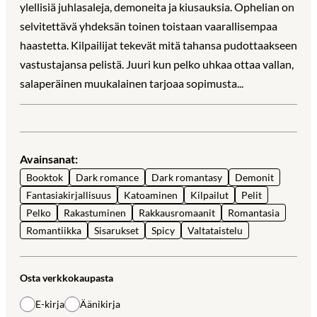
ylellisiä juhlasaleja, demoneita ja kiusauksia. Ophelian on
selvitettävä yhdeksän toinen toistaan vaarallisempaa
haastetta. Kilpailijat tekevät mitä tahansa pudottaakseen
vastustajansa pelistä. Juuri kun pelko uhkaa ottaa vallan,
salaperäinen muukalainen tarjoaa sopimusta...
Avainsanat:
Booktok
Dark romance
Dark romantasy
Demonit
Fantasiakirjallisuus
Katoaminen
Kilpailut
Pelit
Pelko
Rakastuminen
Rakkausromaanit
Romantasia
Romantiikka
Sisarukset
Spicy
Valtataistelu
Osta verkkokaupasta
E-kirja
Äänikirja