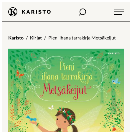
Siirry
Haku
Karisto
suoraan
sisältöön
Karisto
Kirjat
Pieni ihana tarrakirja Metsäkeijut