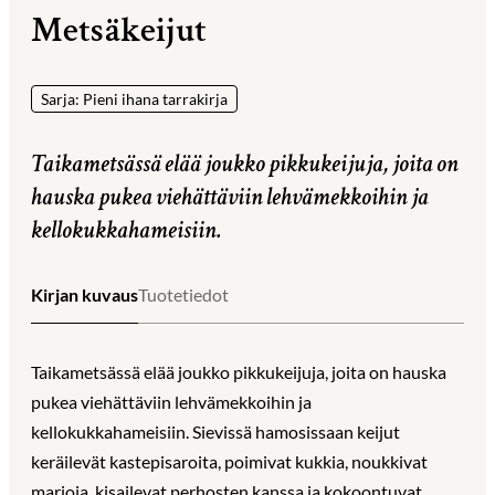
Metsäkeijut
Sarja: Pieni ihana tarrakirja
Taikametsässä elää joukko pikkukeijuja, joita on
hauska pukea viehättäviin lehvämekkoihin ja
kellokukkahameisiin.
Kirjan kuvaus
Tuotetiedot
Taikametsässä elää joukko pikkukeijuja, joita on hauska
pukea viehättäviin lehvämekkoihin ja
kellokukkahameisiin. Sievissä hamosissaan keijut
keräilevät kastepisaroita, poimivat kukkia, noukkivat
marjoja, kisailevat perhosten kanssa ja kokoontuvat