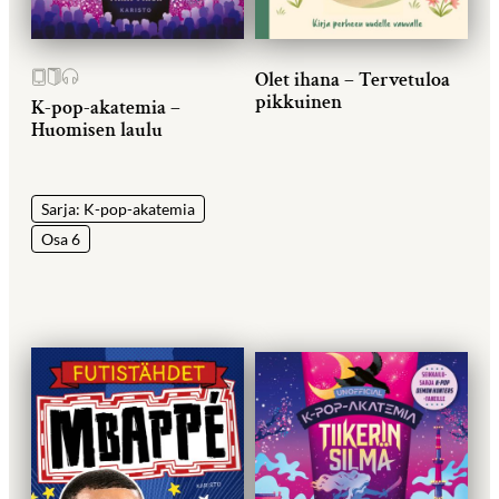
Olet ihana – Tervetuloa
pikkuinen
K-pop-akatemia –
Huomisen laulu
Sarja: K-pop-akatemia
Osa 6