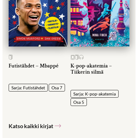
Futistähdet – Mbappé
K-pop-akatemia –
Tiikerin silmä
Sarja: Futistähdet
Osa 7
Sarja: K-pop-akatemia
Osa 5
Katso kaikki kirjat