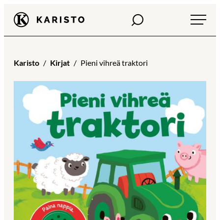
Siirry
Haku
Karisto
suoraan
sisältöön
Karisto
Kirjat
Pieni vihreä traktori