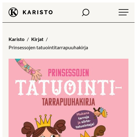
Siirry
Haku
Karisto
suoraan
sisältöön
Karisto
Kirjat
Prinsessojen tatuointitarrapuuhakirja