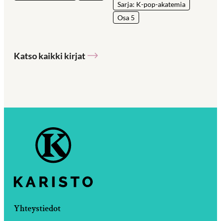
Sarja: K-pop-akatemia
Osa 5
Katso kaikki kirjat
Yhteystiedot