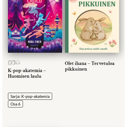
Olet ihana – Tervetuloa
pikkuinen
K-pop-akatemia –
Huomisen laulu
Sarja: K-pop-akatemia
Osa 6