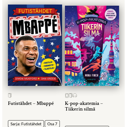
Futistähdet – Mbappé
K-pop-akatemia –
Tiikerin silmä
Sarja: Futistähdet
Osa 7