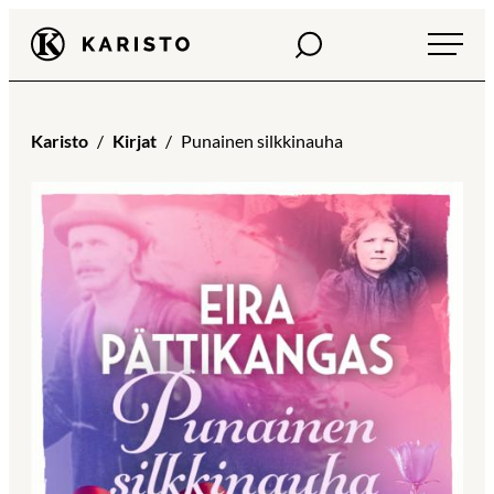
Siirry
Haku
Karisto
suoraan
sisältöön
Karisto
Kirjat
Punainen silkkinauha