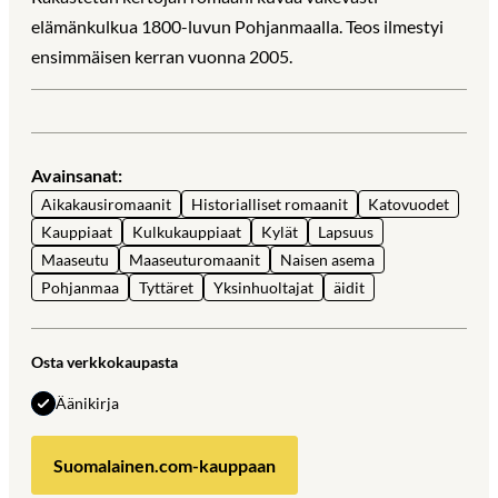
elämänkulkua 1800-luvun Pohjanmaalla. Teos ilmestyi
ensimmäisen kerran vuonna 2005.
Avainsanat:
Aikakausiromaanit
Historialliset romaanit
Katovuodet
Kauppiaat
Kulkukauppiaat
Kylät
Lapsuus
Maaseutu
Maaseuturomaanit
Naisen asema
Pohjanmaa
Tyttäret
Yksinhuoltajat
äidit
Osta verkkokaupasta
Äänikirja
Suomalainen.com-kauppaan