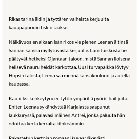
Rikas tarina äidin ja tyttären vaiheista kerjuulta
kauppapuodin tiskin taakse.
Nälkävuosien aikaan isän rikos vie pienen Leenan äitinsä
Sannan kanssa myllytuvasta kerjuulle. Lumituiskusta he
päätyvät hetkeksi Ojantaan taloon, mistä Sannan iloisena
helisevä nauru heidät karkottaa. Uusi turvapaikka löytyy
Hopsin talosta; Leena saa mennä kansakouluun ja autella
kaupassa.
Kauniiksi kehkeytyneen tytön ympärillä pyörii ihailijoita.
Eniten Leenaa sykähdyttää Karjalasta saapunut
laukkuryssä, palavasilmäinen Antrei, jonka paluuta hän
odottaa kerta kerralta kiihkeämmin...
Rakastetun kertojan romaani kuvaa väkevästi