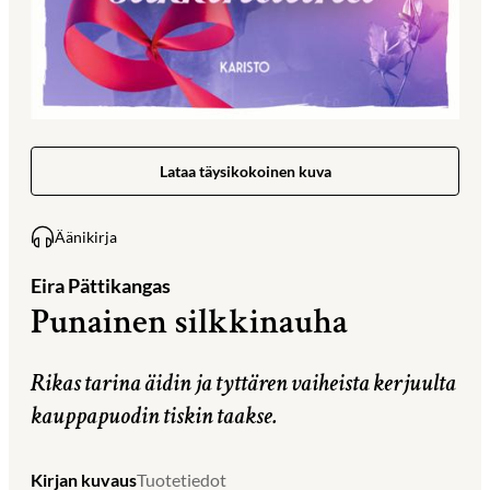
Lataa täysikokoinen kuva
Äänikirja
Eira Pättikangas
Punainen silkkinauha
Rikas tarina äidin ja tyttären vaiheista kerjuulta
kauppapuodin tiskin taakse.
Kirjan kuvaus
Tuotetiedot