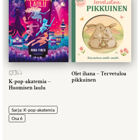
Olet ihana – Tervetuloa
pikkuinen
K-pop-akatemia –
Huomisen laulu
Sarja: K-pop-akatemia
Osa 6