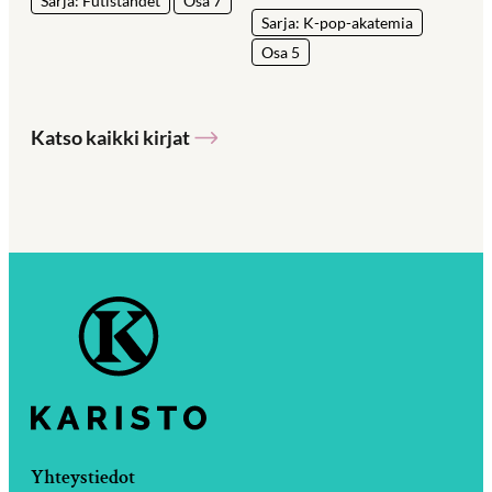
Sarja: Futistähdet
Osa 7
Sarja: K-pop-akatemia
Osa 5
Katso kaikki kirjat
Yhteystiedot