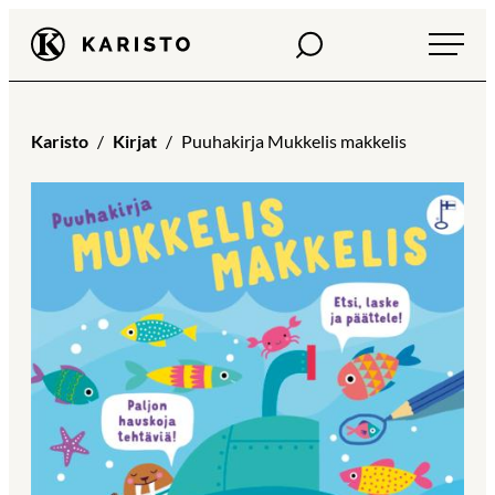
Siirry
Haku
Karisto
suoraan
sisältöön
Karisto
Kirjat
Puuhakirja Mukkelis makkelis