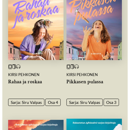
KIRSI PEHKONEN
KIRSI PEHKONEN
Rahaa ja roskaa
Pikkasen pulassa
Sarja: Siru Valpas
Osa 4
Sarja: Siru Valpas
Osa 3