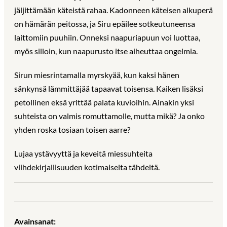
jäljittämään käteistä rahaa. Kadonneen käteisen alkuperä
on hämärän peitossa, ja Siru epäilee sotkeutuneensa
laittomiin puuhiin. Onneksi naapuriapuun voi luottaa,
myös silloin, kun naapurusto itse aiheuttaa ongelmia.
Sirun miesrintamalla myrskyää, kun kaksi hänen
sänkynsä lämmittäjää tapaavat toisensa. Kaiken lisäksi
petollinen eksä yrittää palata kuvioihin. Ainakin yksi
suhteista on valmis romuttamolle, mutta mikä? Ja onko
yhden roska tosiaan toisen aarre?
Lujaa ystävyyttä ja keveitä miessuhteita
viihdekirjallisuuden kotimaiselta tähdeltä.
Avainsanat: