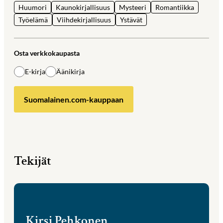
Huumori
Kaunokirjallisuus
Mysteeri
Romantiikka
Työelämä
Viihdekirjallisuus
Ystävät
Osta verkkokaupasta
E-kirja
Äänikirja
Suomalainen.com-kauppaan
Tekijät
Kirsi Pehkonen