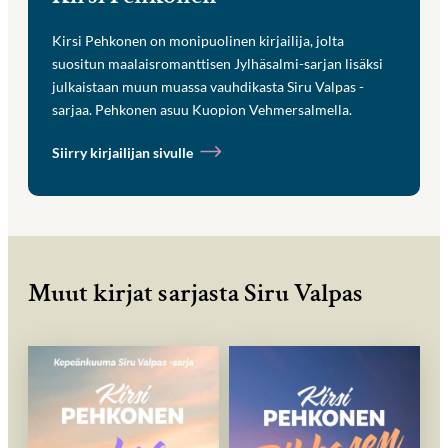
Kirsi Pehkonen on monipuolinen kirjailija, jolta
suositun maalaisromanttisen Jylhäsalmi-sarjan lisäksi
julkaistaan muun muassa vauhdikasta Siru Valpas -
sarjaa. Pehkonen asuu Kuopion Vehmersalmella.
Siirry kirjailijan sivulle
Muut kirjat sarjasta Siru Valpas