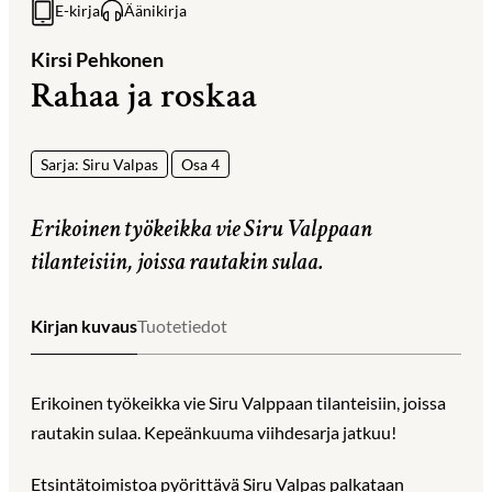
E-kirja
Äänikirja
Kirsi Pehkonen
Rahaa ja roskaa
Sarja: Siru Valpas
Osa 4
Erikoinen työkeikka vie Siru Valppaan
tilanteisiin, joissa rautakin sulaa.
Kirjan kuvaus
Tuotetiedot
Erikoinen työkeikka vie Siru Valppaan tilanteisiin, joissa
rautakin sulaa. Kepeänkuuma viihdesarja jatkuu!
Etsintätoimistoa pyörittävä Siru Valpas palkataan