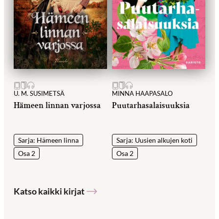
U. M. SUSIMETSÄ
MINNA HAAPASALO
Hämeen linnan varjossa
Puutarhasalaisuuksia
Sarja: Hämeen linna
Sarja: Uusien alkujen koti
Osa 2
Osa 2
Katso kaikki kirjat