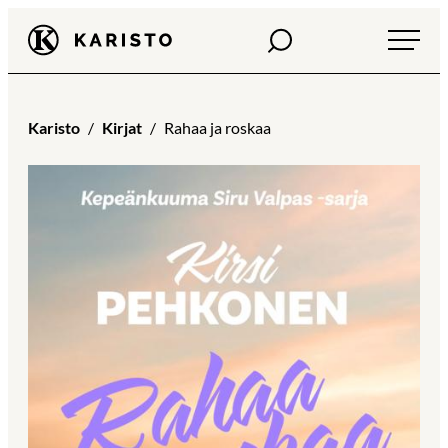
Siirry
Haku
Karisto
suoraan
sisältöön
Karisto
Kirjat
Rahaa ja roskaa