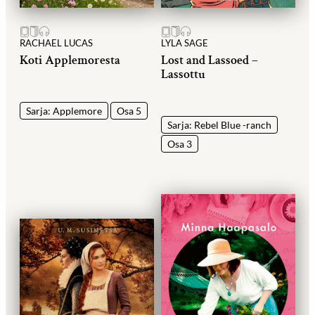
RACHAEL LUCAS
LYLA SAGE
Koti Applemoresta
Lost and Lassoed –
Lassottu
Sarja: Applemore
Osa 5
Sarja: Rebel Blue -ranch
Osa 3