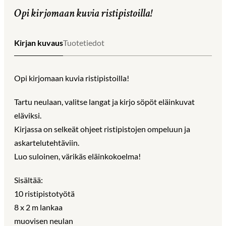
Opi kirjomaan kuvia ristipistoilla!
Kirjan kuvaus
Tuotetiedot
Opi kirjomaan kuvia ristipistoilla!
Tartu neulaan, valitse langat ja kirjo söpöt eläinkuvat
eläviksi.
Kirjassa on selkeät ohjeet ristipistojen ompeluun ja
askartelutehtäviin.
Luo suloinen, värikäs eläinkokoelma!
Sisältää:
10 ristipistotyötä
8 x 2 m lankaa
muovisen neulan