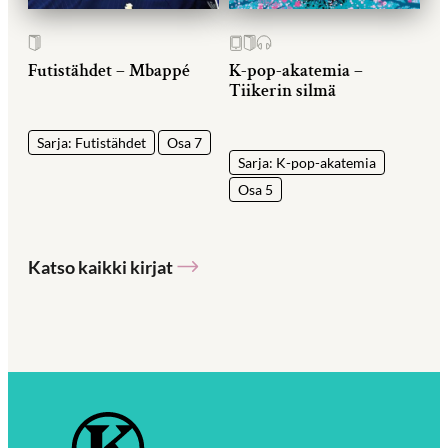
Futistähdet – Mbappé
K-pop-akatemia –
Tiikerin silmä
Sarja: Futistähdet
Osa 7
Sarja: K-pop-akatemia
Osa 5
Katso kaikki kirjat