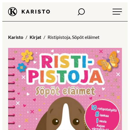
Siirry
Haku
Karisto
suoraan
sisältöön
Karisto
Kirjat
Ristipistoja, Söpöt eläimet