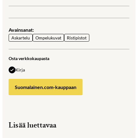
Avainsanat:
Askartelu
Ompelukuvat
Ristipistot
Osta verkkokaupasta
Kirja
Suomalainen.com-kauppaan
Lisää luettavaa