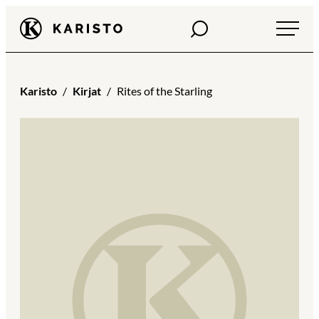
Siirry
Haku
Karisto
suoraan
sisältöön
Karisto
Kirjat
Rites of the Starling