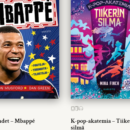
hdet – Mbappé
K-pop-akatemia – Tiike
silmä