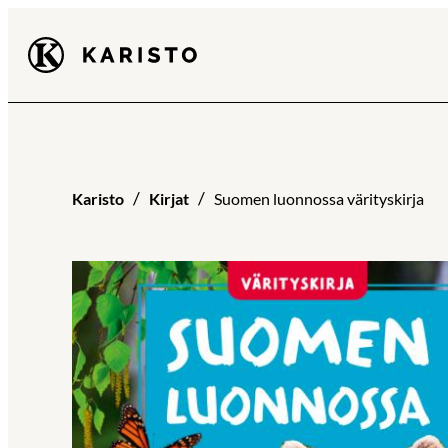
Siirry
Karisto
suoraan
sisältöön
Karisto
Kirjat
Suomen luonnossa värityskirja