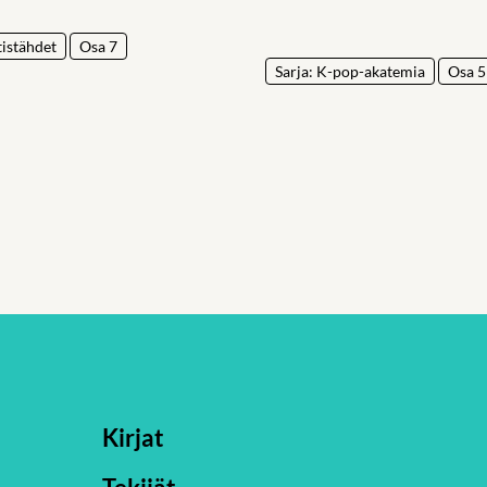
tistähdet
Osa 7
Sarja: K-pop-akatemia
Osa 5
Kirjat