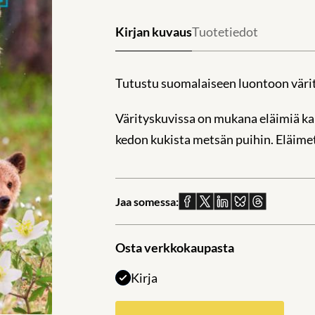
Kirjan kuvaus
Tuotetiedot
Tutustu suomalaiseen luontoon väri
Värityskuvissa on mukana eläimiä ka
kedon kukista metsän puihin. Eläimet
Jaa somessa:
Jaa
Jaa
Jaa
Jaa
Jaa
Facebookissa
X:ssä
Linkedinissä
Blueskyssä
sähköpostil
Osta verkkokaupasta
Kirja