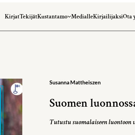
Kirjat
Tekijät
Kustantamo
Medialle
Kirjailijaksi
Ota 
Susanna Mattheiszen
Suomen luonnossa
Tutustu suomalaiseen luontoon 