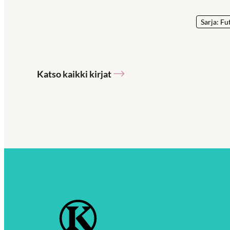
Sarja: Fu
Katso kaikki kirjat