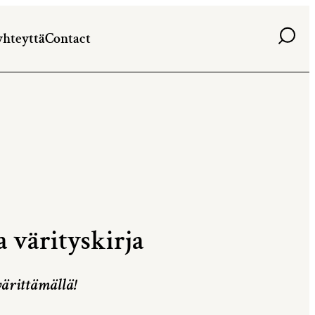
Haku
yhteyttä
Contact
 värityskirja
värittämällä!