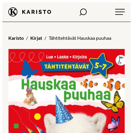
Siirry
Haku
Karisto
suoraan
sisältöön
Karisto
Kirjat
Tähtitehtävät Hauskaa puuhaa