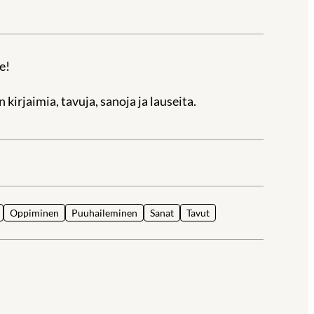
e!
kirjaimia, tavuja, sanoja ja lauseita.
la
Oppiminen
Puuhaileminen
Sanat
Tavut