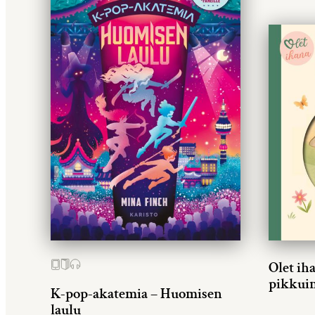
Olet ih
pikkui
K-pop-akatemia – Huomisen
laulu