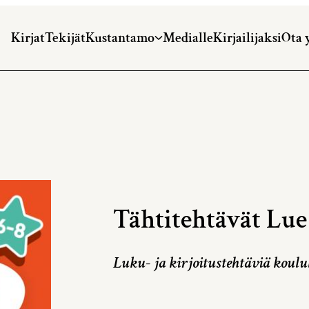
Kirjat
Tekijät
Kustantamo
Medialle
Kirjailijaksi
Ota 
Tähtitehtävät Lue 
Luku- ja kirjoitustehtäviä koulul