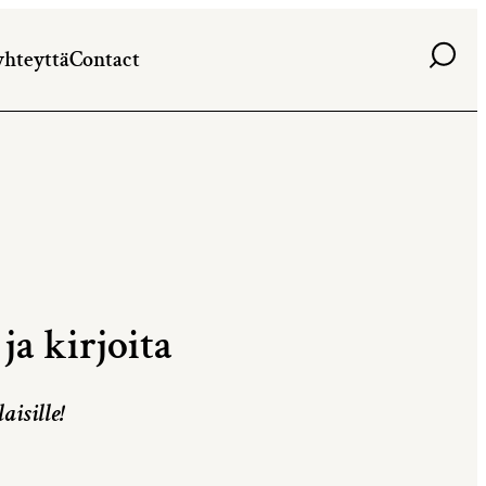
Haku
yhteyttä
Contact
ja kirjoita
aisille!