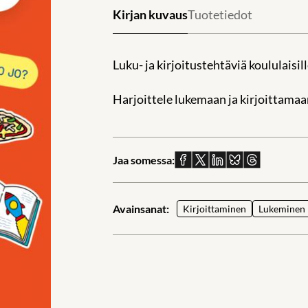
Kirjan kuvaus
Tuotetiedot
Luku- ja kirjoitustehtäviä koululaisill
Harjoittele lukemaan ja kirjoittamaan 
Jaa somessa:
Jaa
Jaa
Jaa
Jaa
Jaa
Facebookissa
X:ssä
Linkedinissä
Blueskyssä
sähköpostil
Avainsanat:
Kirjoittaminen
Lukeminen