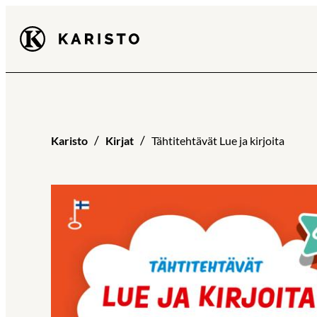
Siirry
Karisto
suoraan
sisältöön
Karisto
Kirjat
Tähtitehtävät Lue ja kirjoita