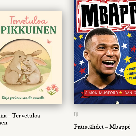
ana – Tervetuloa
nen
Futistähdet – Mbappé