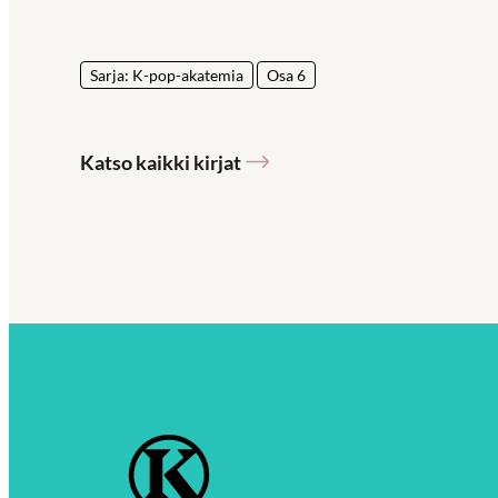
Sarja: K-pop-akatemia
Osa 6
Katso kaikki kirjat