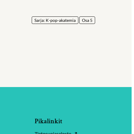
Sarja: K-pop-akatemia
Osa 5
Pikalinkit
Tietosuojaseloste