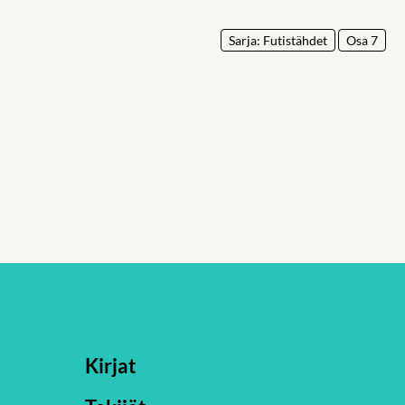
Sarja: Futistähdet
Osa 7
Kirjat