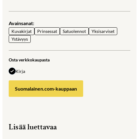
Avainsanat:
Kuvakirjat
Prinsessat
Satuolennot
Yksisarviset
Ystävyys
Osta verkkokaupasta
Kirja
Suomalainen.com-kauppaan
Lisää luettavaa