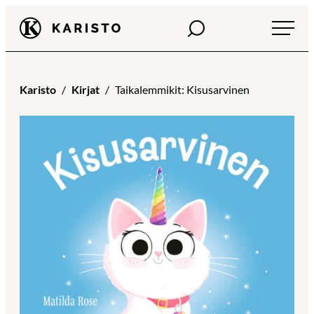
Siirry
Haku
Karisto
suoraan
sisältöön
Karisto
Kirjat
Taikalemmikit: Kisusarvinen