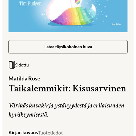
Lataa täysikokoinen kuva
Sidottu
Matilda Rose
Taikalemmikit: Kisusarvinen
Värikäs kuvakirja ystävyydestä ja erilaisuuden
hyväksymisestä.
Kirjan kuvaus
Tuotetiedot