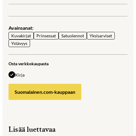
Avainsanat:
Kuvakirjat
Prinsessat
Satuolennot
Yksisarviset
Ystävyys
Osta verkkokaupasta
Kirja
Suomalainen.com-kauppaan
Lisää luettavaa