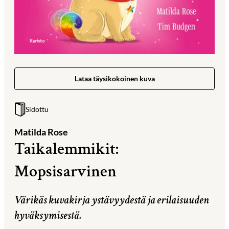
Lataa täysikokoinen kuva
Sidottu
Matilda Rose
Taikalemmikit:
Mopsisarvinen
Värikäs kuvakirja ystävyydestä ja erilaisuuden
hyväksymisestä.