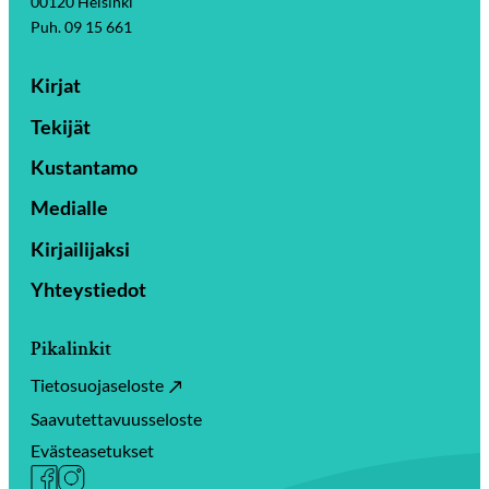
00120 Helsinki
Puh. 09 15 661
Kirjat
Tekijät
Kustantamo
Medialle
Kirjailijaksi
Yhteystiedot
Pikalinkit
Tietosuojaseloste
Saavutettavuusseloste
Evästeasetukset
Facebook
Instagram