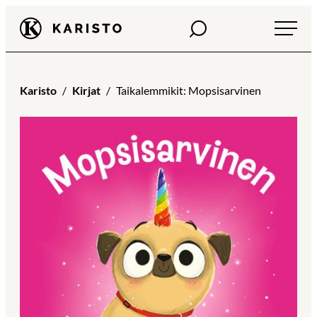
Siirry
Haku
Karisto
suoraan
sisältöön
Karisto
Kirjat
Taikalemmikit: Mopsisarvinen