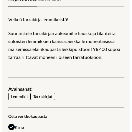
Veikeä tarrakirja lemmikeistä!
Suunnittele tarrakirjan aukeamille hauskoja tilanteita
suloisten lemmikkien kanssa. Seikkaile monenlaisissa
maisemissa eläinkaupasta leikkipuistoon! Yli 400 söpöä
tarraa riittävät moneen iloiseen tarratuokioon.
Avainsanat:
Lemmikit
Tarrakirjat
Osta verkkokaupasta
Kirja