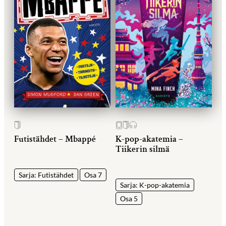
Futistähdet – Mbappé
K-pop-akatemia –
Tiikerin silmä
Sarja: Futistähdet
Osa 7
Sarja: K-pop-akatemia
Osa 5