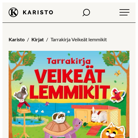
Siirry
Haku
Karisto
suoraan
sisältöön
Karisto
Kirjat
Tarrakirja Veikeät lemmikit