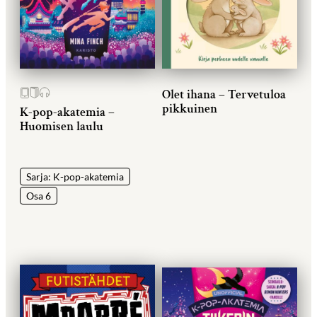
Olet ihana – Tervetuloa
pikkuinen
K-pop-akatemia –
Huomisen laulu
Sarja: K-pop-akatemia
Osa 6